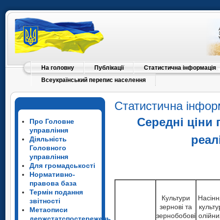
На головну
Публікації
Статистична інформація
Всеукраїнський перепис населення
Статистична інфор
Середні ціни 
Про Головне
управління
реал
Діяльність
Головного
управління
Для громадськості
Нормативно-
правова база
Термін подання
Культури
Насінн
звітності
зернові та
культу
Метаописи
зернобобові
олійни
держстатспостережень