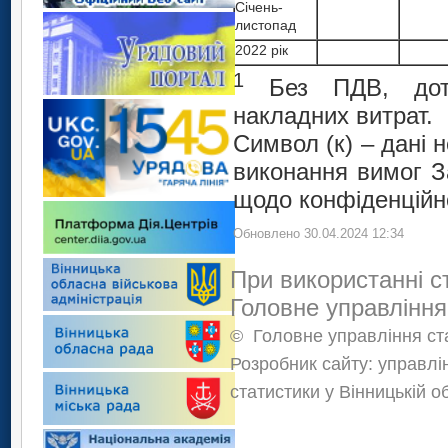
Січень-
листопад
2022
рік
1
Без ПДВ, дотац
накладних витрат.
Символ (к) – дані
виконання вимог З
щодо конфіденційно
Обновлено 30.04.2024 12:34
При використанні с
Головне управління
©
Головне управління ста
Розробник сайту: управлі
статистики у Вінницькій о