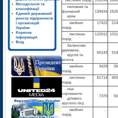
Методологія та
пиловник та
класифікації
фанерний
139434
1525
Єдиний державний
кряж
реєстр підприємств
хвойних
17422
214
і організацій
порід
України
Корисна
листяних
122012
131
інформація
порід
Вхід
балансова
деревина,
65143
519
кругла та
колота
хвойних
3429
36
порід
листяних
61714
483
порід
інші
сортименти
7370
50
ділового
круглого лісу
хвойних
...
порід