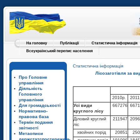
На головну
Публікації
Статистична інформація
Всеукраїнський перепис населення
Статистична інформація
Лісозаготівля за ви
Про Головне
управління
Діяльність
Головного
2010р.
2011
управління
Усі види
667276
6671
Для громадськості
круглого лісу
Нормативно-
правова база
Діловий круглий
211947
2096
Термін подання
ліс
звітності
хвойних порід
20851
250
Метаописи
держстатспостережень
листяних порід
191096
1845