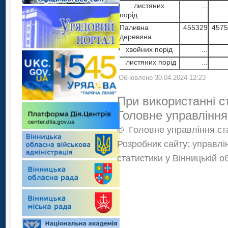
листяних
...
порід
Паливна
455329
4575
деревина
хвойних порід
...
листяних порід
...
Обновлено 30.04.2024 12:23
При використанні с
Головне управління
©
Головне управління ста
Розробник сайту: управлі
статистики у Вінницькій о