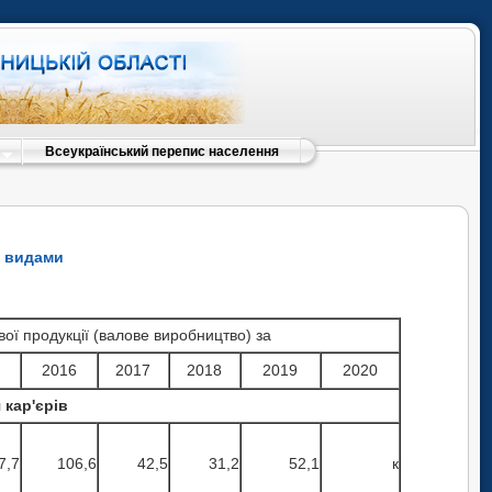
Всеукраїнський перепис населення
а видами
вої продукції (валове виробництво) за
5
2016
2017
2018
2019
2020
 кар'єрів
7,7
106,6
42,5
31,2
52,1
к