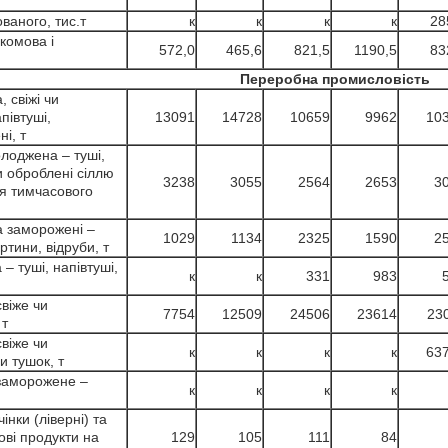
ваного, тис.т
к
к
к
к
28
(комова і
572,0
465,6
821,5
1190,5
83
Переробна промисловість
 свіжі чи
півтуші,
13091
14728
10659
9962
10
і, т
лоджена – туші,
и оброблені сіллю
3238
3055
2564
2653
3
я тимчасового
а заморожені –
1029
1134
2325
1590
2
ертини, відруби, т
 туші, напівтуші,
к
к
331
983
свіже чи
7754
12509
24506
23614
23
 т
свіже чи
к
к
к
к
63
и тушок, т
 заморожене –
к
к
к
к
інки (ліверні) та
ові продукти на
129
105
111
84