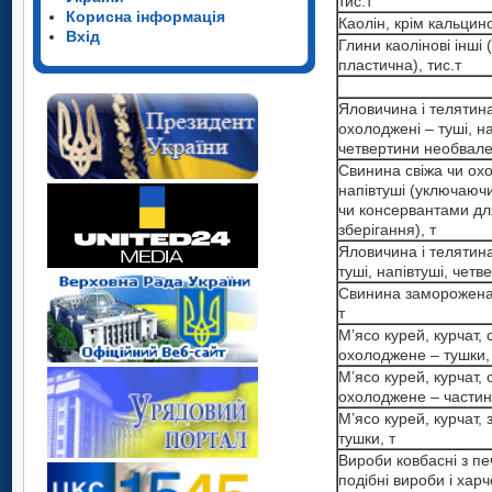
тис.т
Корисна інформація
Каолін, крім кальцино
Вхід
Глини каолінові інші 
пластична), тис.т
Яловичина і телятина,
охолоджені – туші, на
четвертини необвален
Свинина свіжа чи охо
напівтуші (уключаюч
чи консервантами дл
зберігання), т
Яловичина і телятин
туші, напівтуші, четв
Свинина заморожена –
т
М’ясо курей, курчат, 
охолоджене – тушки,
М’ясо курей, курчат, 
охолоджене – частин
М’ясо курей, курчат,
тушки, т
Вироби ковбасні з печ
подібні вироби і харч