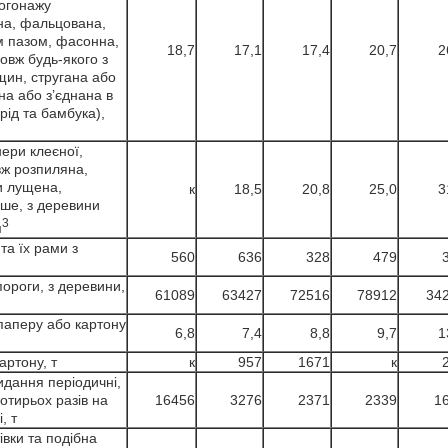
погонажу
на, фальцована,
м пазом, фасонна,
18,7
17,1
17,4
20,7
2
овж будь-якого з
щин, стругана або
на або з’єднана в
рід та бамбука),
ери клеєної,
вж розпиляна,
и лущена,
к
18,5
20,8
25,0
3
нше, з деревини
3
м
 та їх рами з
560
636
328
479
 пороги, з деревини,
61089
63427
72516
78912
34
паперу або картону
6,8
7,4
8,8
9,7
1
артону, т
к
957
1671
к
идання періодичні,
отирьох разів на
16456
3276
2371
2339
1
, т
івки та подібна