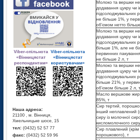
Молоко та вершки не
додавання цукру чи 
підсолоджувальних р
не більше 1%, у пер
об’ємом нетто більше
Молоко та вершки не
додавання цукру чи 
підсолоджувальних р
більше 1%, але не бі
Viber-спільнота
Viber-спільнота
первинних пакування
«Вінницястат
«Вінницястат
не більше 2 л, т
респондентам»
користувачам»
Молоко та вершки не
додавання цукру чи 
підсолоджувальних р
більше 21%, у перви
об’ємом більше 2 л, 
Масло вершкове жирн
85%, т
Сир тертий, порошко
Наша адреса:
інший неплавлений (к
21100 , м. Вінниця,
сиру із молочної сир
Хмельницьке шосе, 15
кисломолочного сиру)
тел:
(0432) 52 57 77
Сир плавлений (крім
порошкового), т
факс:
(0432) 52 59 96