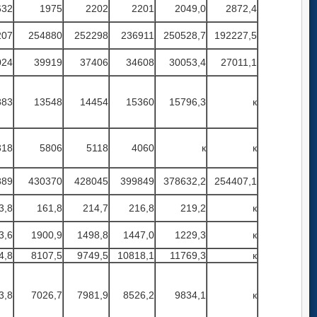
632
1975
2202
2201
2049,0
2872,4
207
254880
252298
236911
250528,7
192227,5
024
39919
37406
34608
30053,4
27011,1
883
13548
14454
15360
15796,3
к
318
5806
5118
4060
к
к
889
430370
428045
399849
378632,2
254407,1
3,8
161,8
214,7
216,8
219,2
к
3,6
1900,9
1498,8
1447,0
1229,3
к
4,8
8107,5
9749,5
10818,1
11769,3
к
3,8
7026,7
7981,9
8526,2
9834,1
к