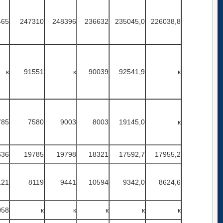
465
247310
248396
236632
235045,0
226038,8
к
91551
к
90039
92541,9
к
785
7580
9003
8003
19145,0
к
636
19785
19798
18321
17592,7
17955,2
121
8119
9441
10594
9342,0
8624,6
058
к
к
к
к
к