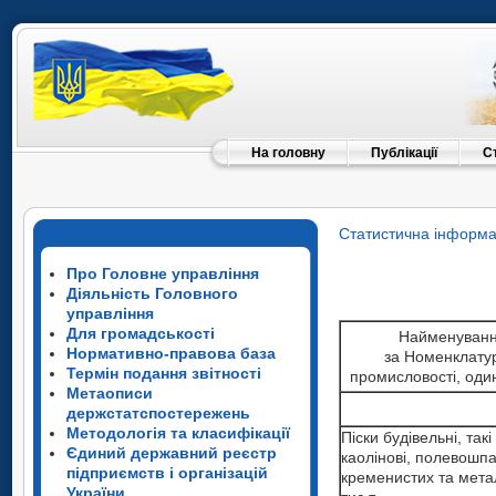
На головну
Публікації
С
Статистична інформа
Про Головне управління
Діяльність Головного
управління
Для громадськості
Найменуванн
Нормативно-правова база
за Номенклату
Термін подання звітності
промисловості, од
Метаописи
держстатспостережень
Методологія та класифікації
Піски будівельні, такі
Єдиний державний реєстр
каолінові, полевошпа
підприємств і організацій
кременистих та метал
України