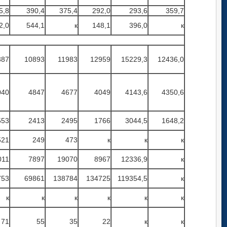
5,8
390,4
375,4
292,0
293,6
359,7
2,0
544,1
к
148,1
396,0
к
387
10893
11983
12959
15229,3
12436,0
040
4847
4677
4049
4143,6
4350,6
553
2413
2495
1766
3044,5
1648,2
521
249
473
к
к
к
011
7897
19070
8967
12336,9
к
753
69861
138784
134725
119354,5
к
к
к
к
к
к
к
71
55
35
22
к
к