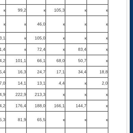
к
99,2
к
105,3
к
к
к
к
46,0
к
к
к
3,1
к
105,0
к
к
к
1,4
к
72,4
к
83,4
к
4,2
101,1
66,1
68,0
50,7
к
5,4
16,3
24,7
17,1
34,4
18,8
7,0
14,1
13,1
4,4
к
2,0
4,9
222,9
213,3
к
к
к
4,2
176,4
188,0
166,1
144,7
к
5,3
81,9
65,5
к
к
к