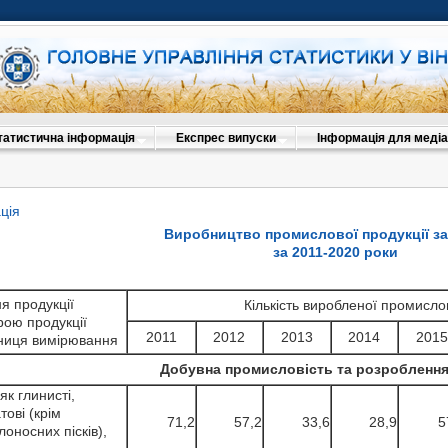
татистична інформація
Експрес випуски
Інформація для медіа
ція
Виробництво промислової продукції з
за 2011-2020 роки
я продукції
Кількість виробленої промисло
рою продукції
2011
2012
2013
2014
201
иниця вимірювання
Добувна промисловість та розроблення
 як глинисті,
тові (крім
71,2
57,2
33,6
28,9
5
оносних пісків),