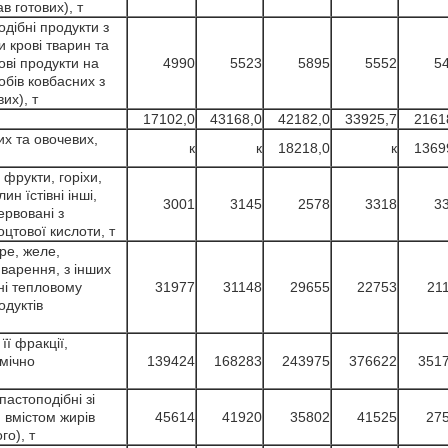
ав готових), т
одібні продукти з
и крові тварин та
ові продукти на
4990
5523
5895
5552
5
робів ковбасних з
их), т
17102,0
43168,0
42182,0
33925,7
2161
их та овочевих,
к
к
18218,0
к
1369
 фрукти, горіхи,
ин їстівні інші,
3001
3145
2578
3318
3
ервовані з
цтової кислоти, т
ре, желе,
варення, з інших
ані тепловому
31977
31148
29655
22753
21
одуктів
її фракції,
імічно
139424
168283
243975
376622
351
пастоподібні зі
 вмістом жирів
45614
41920
35802
41525
27
го), т