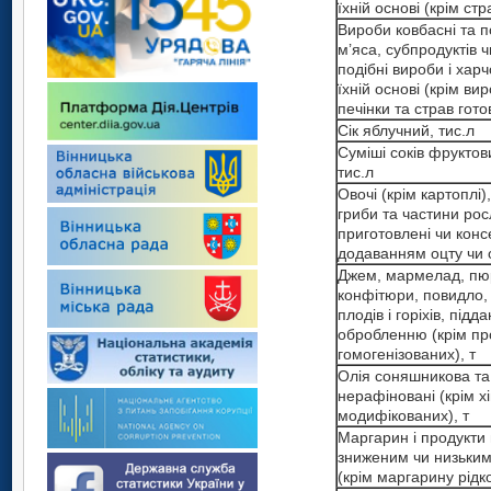
їхній основі (крім стр
Вироби ковбасні та п
м’яса, субпродуктів ч
подібні вироби і харч
їхній основі (крім ви
печінки та страв готов
Сік яблучний, тис.л
Суміші соків фруктов
тис.л
Овочі (крім картоплі),
гриби та частини росл
приготовлені чи конс
додаванням оцту чи о
Джем, мармелад, пю
конфітюри, повидло, 
плодів і горіхів, підд
обробленню (крім пр
гомогенізованих), т
Олія соняшникова та 
нерафіновані (крім х
модифікованих), т
Маргарин і продукти 
зниженим чи низьким
(крім маргарину рідко