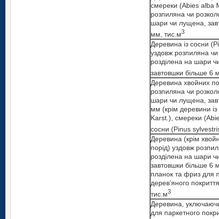
смереки (Abіes alba M
розпиляна чи розколо
шари чи лущена, зав
3
мм, тис.м
Деревина із сосни (Pіn
уздовж розпиляна чи
розділена на шари ч
завтовшки більше 6 м
Деревина хвойних по
розпиляна чи розколо
шари чи лущена, зав
мм (крім деревини із
Karst.), смереки (Abіe
сосни (Pіnus sylvestrіs
Деревина (крім хвойн
порід) уздовж розпил
розділена на шари ч
завтовшки більше 6 м
планок та фриз для 
дерев’яного покриття
3
тис.м
Деревина, уключаюч
для паркетного покри