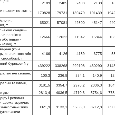
ущені
2189
2485
2498
2138
1
и пшенично-житнє,
170828
179731
180479
191439
194
булочні,
65021
57081
49300
45147
44
ня, т
ючаючи сендвіч-
о чи повністю
12666
12022
11942
15844
16
м або іншими
 какао), т
варені (крім
єць, з начинкою або
4166
4126
4139
3775
5
 способом), т
аний буряковий у
439222
338268
299108
430290
314
ральні негазовані,
100,3
236,8
334,1
140,9
12
ральні газовані,
3181,5
3354,7
2978,2
2336,3
184
ис.дал
2813,4
4036,5
4710,3
5754,6
778
укру і речовин
чи ароматизуючих
езалкогольні типу
9021,9
9133,1
9253,9
8712,8
690
 (уключаючи