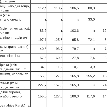
), тис.дал
лащі, накидки тощо,
112,4
110,2
106,5
88,3
 тис.шт
и (крім
і та хлопчачі,
к
к
к
33,0
(крім трикотажних),
83,9
к
103,6
к
12
 тис.шт
 жіночі та дівчачі,
197,1
125,8
95,8
72,1
6
крім трикотажних),
140,5
93,7
79,7
к
7
шт
их), жіночі та
57,6
69,5
27,8
17,4
2
брюки (крім
34,6
11,2
10,7
3,9
а дівчачі, тис.шт
жних), чоловічі та
155,0
127,5
165,8
155,2
19
атники (крім
227,7
157,9
165,9
к
21
а дівчачі, тис.шт
дібні вироби,
о або ручного
155,0
127,5
180,3
117,6
14
ea abіes Karst.) та