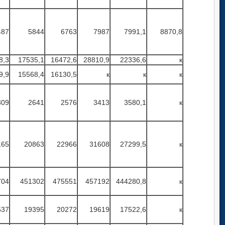
487
5844
6763
7987
7991,1
8870,8
8,3
17535,1
16472,6
28810,9
22336,6
к
9,9
15568,4
16130,5
к
к
к
309
2641
2576
3413
3580,1
к
165
20863
22966
31608
27299,5
к
704
451302
475551
457192
444280,8
к
537
19395
20272
19619
17522,6
к