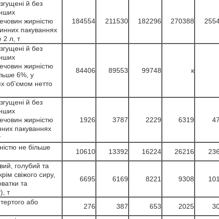
згущені й без
інших
ечовин жирністю
184554
211530
182296
270388
255
винних пакуваннях
 2 л, т
згущені й без
інших
ечовин жирністю
84406
89553
99748
к
льше 6%, у
х об’ємом нетто
згущені й без
інших
ечовин жирністю
1926
3787
2229
6319
4
нних пакуваннях
т
істю не більше
10610
13392
16224
26216
23
вий, голубий та
рім свіжого сиру,
6695
6169
8221
9308
10
оватки та
, т
 тертого або
276
387
653
2025
3