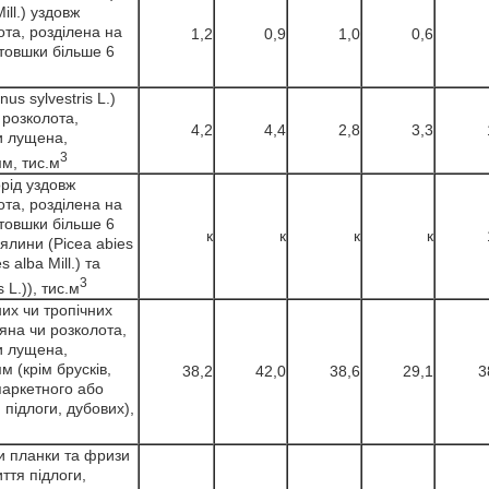
іll.) уздовж
та, розділена на
1,2
0,9
1,0
0,6
товшки більше 6
us sylvestrіs L.)
 розколота,
4,2
4,4
2,8
3,3
и лущена,
3
м, тис.м
рід уздовж
та, розділена на
товшки більше 6
к
к
к
к
 ялини (Pіcea abіes
s alba Mіll.) та
3
 L.)), тис.м
их чи тропічних
яна чи розколота,
и лущена,
м (крім брусків,
38,2
42,0
38,6
29,1
3
паркетного або
 підлоги, дубових),
и планки та фризи
ття підлоги,