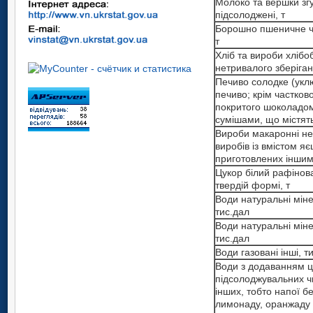
Молоко та вершки зг
підсолоджені, т
Борошно пшеничне ч
т
Хліб та вироби хлібо
нетривалого зберіган
Печиво солодке (укл
печиво; крім частков
покритого шоколадо
сумішами, що містять
Вироби макаронні не
виробів із вмістом я
приготовлених іншим
Цукор білий рафінов
твердій формі, т
Води натуральні міне
тис.дал
Води натуральні міне
тис.дал
Води газовані інші, т
Води з додаванням ц
підсолоджувальних 
інших, тобто напої б
лимонаду, оранжаду