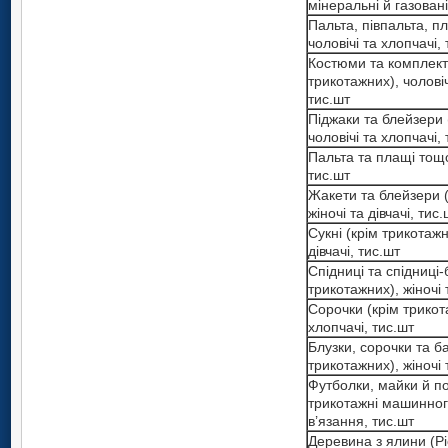
мінеральні й газовані
Пальта, півпальта, п
чоловічі та хлопчачі,
Костюми та комплект
трикотажних), чоловіч
тис.шт
Піджаки та блейзери 
чоловічі та хлопчачі,
Пальта та плащі тощо,
тис.шт
Жакети та блейзери (
жіночі та дівчачі, тис.
Сукні (крім трикотажн
дівчачі, тис.шт
Спідниці та спідниці-
трикотажних), жіночі т
Сорочки (крім трикота
хлопчачі, тис.шт
Блузки, сорочки та б
трикотажних), жіночі т
Футболки, майки й по
трикотажні машинног
в’язання, тис.шт
Деревина з ялини (Pіc