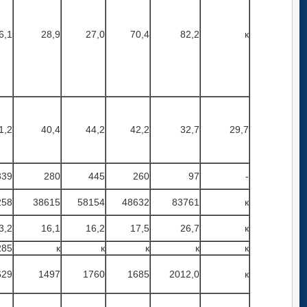
6,1
28,9
27,0
70,4
82,2
к
1,2
40,4
44,2
42,2
32,7
29,7
339
280
445
260
97
-
258
38615
58154
48632
83761
к
3,2
16,1
16,2
17,5
26,7
к
285
к
к
к
к
к
629
1497
1760
1685
2012,0
к