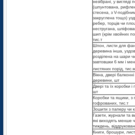
незібрані, у вигляді 
(шпунтована, рифле
стесена, з V-подібни
закруглена тощо) узд
ребер, торців чи пло
нестругана, шліфова
шип (крім хвойних по
тис.т
Шпон, листи для фан
деревина інша, уздо
розділена на шари ч
завтовшки 6 мм і ме
листяних порід, тис.
Вікна, двері балконні
деревини, шт
Двері та їх коробки і
шт
Коробки та ящики, з 
гофрованих, тис.т
Зошити з паперу чи к
Газети, журнали та в
які виходять менше ч
тиждень, віддруковані
Книги, брошури, лист