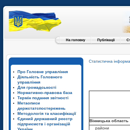
На головну
Публікації
С
Статистична інформа
Про Головне управління
Діяльність Головного
управління
Для громадськості
Нормативно-правова база
Термін подання звітності
Метаописи
держстатспостережень
Методологія та класифікації
Єдиний державний реєстр
Вінницька область
підприємств і організацій
райони
України