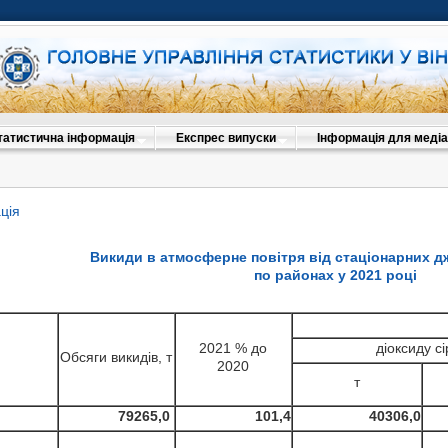
татистична інформація
Експрес випуски
Інформація для медіа
ція
Викиди в атмосферне повітря від стаціонарних 
по районах у 2021 році
2021 % до
діоксиду сі
Обсяги викидів, т
2020
т
7926
5,
0
101,
4
40306,0