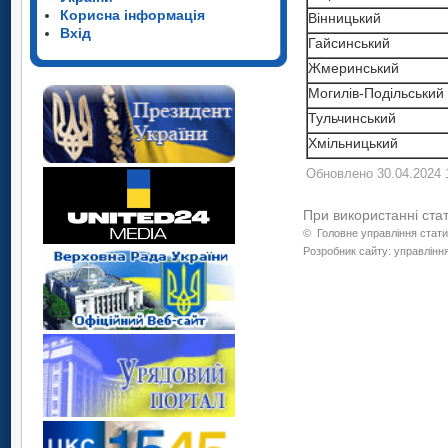
Корисна інформація
Вінницький
Вхід
Гайсинський
Жмеринський
Могилів-Подільський
Тульчинський
Хмільницький
Обновлено 30.04.2024 
При використанні ста
©
Головне управління стати
Розробник сайту: управління