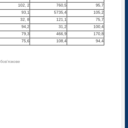
102, 2
760,5
95,7
93,1
5735,4
105,2
32, 8
121,1
75,7
94,2
31,2
100,4
79,3
466,9
170,8
75,6
108,4
94,4
обов'язкове