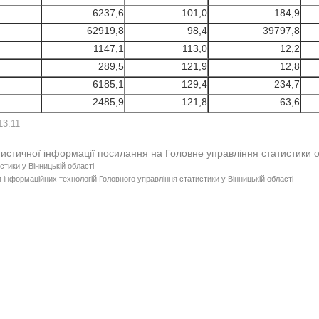
6237,6
101,0
184,9
62919,8
98,4
39797,8
1147,1
113,0
12,2
289,5
121,9
12,8
6185,1
129,4
234,7
2485,9
121,8
63,6
13:11
тистичної інформації посилання на Головне управління статистики 
стики у Вінницькій області
 інформаційних технологій Головного управління статистики у Вінницькій області