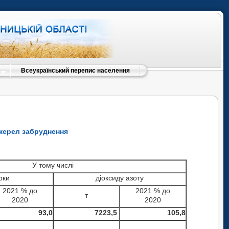
Всеукраїнський перепис населення
джерел забруднення
У тому числі
рки
діоксиду азоту
2021 % до
2021 % до
т
2020
2020
93,0
7223,5
105,8