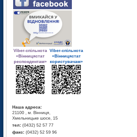
Viber-спільнота
Viber-спільнота
«Вінницястат
«Вінницястат
респондентам»
користувачам»
Наша адреса:
21100 , м. Вінниця,
Хмельницьке шосе, 15
тел:
(0432) 52 57 77
факс:
(0432) 52 59 96