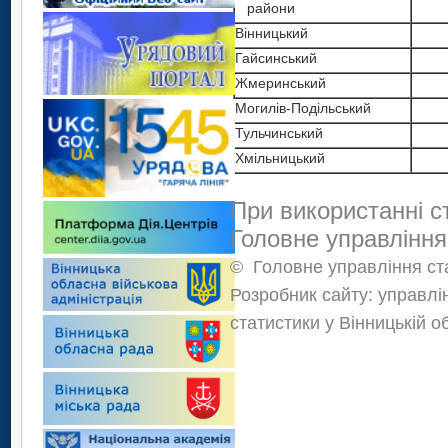
райони
Вінницький
Гайсинський
Жмеринський
Могилів-Подільський
Тульчинський
Хмільницький
При використанні с
Головне управління
©
Головне управління ста
Розробник сайту: управлі
статистики у Вінницькій о