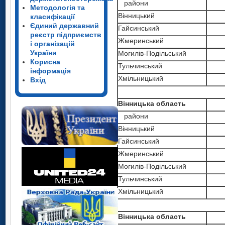
райони
Методологія та
Вінницький
класифікації
Єдиний державний
Гайсинський
реєстр підприємств
Жмеринський
і організацій
України
Могилів-Подільський
Корисна
Тульчинський
інформація
Хмільницький
Вхід
Вінницька область
райони
Вінницький
Гайсинський
Жмеринський
Могилів-Подільський
Тульчинський
Хмільницький
Вінницька область