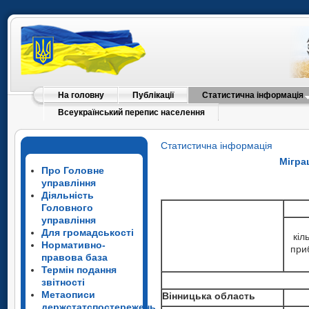
На головну
Публікації
Статистична інформація
Всеукраїнський перепис населення
Статистична інформація
Мігра
Про Головне
управління
Діяльність
Головного
управління
Для громадськості
кіл
Нормативно-
при
правова база
Термін подання
звітності
Метаописи
Вінницька область
держстатспостережень