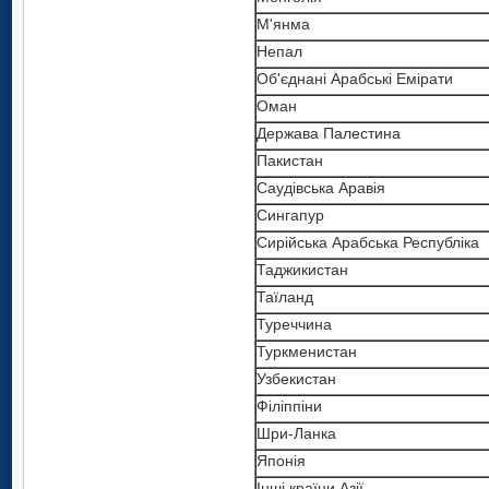
М'янма
Непал
Об'єднані Арабські Емірати
Оман
Держава Палестина
Пакистан
Саудівська Аравія
Сингапур
Сирійська Арабська Республіка
Таджикистан
Таїланд
Туреччина
Туркменистан
Узбекистан
Філіппіни
Шри-Ланка
Японія
Інші країни Азії