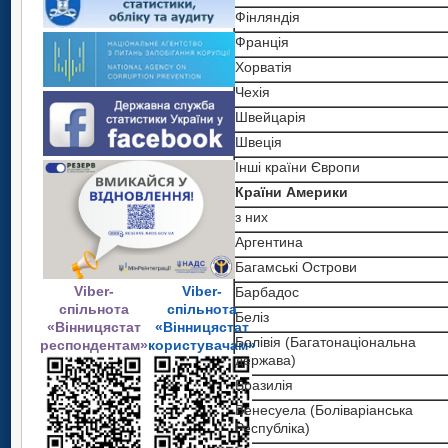
Фінляндія
Франція
Хорватія
Чехія
Швейцарія
Швеція
Інші країни Європи
Країни Америки
з них
Аргентина
Багамські Острови
Viber-
Viber-
Барбадос
спільнота
спільнота
Беліз
«Вінницястат
«Вінницястат
Болівія (Багатонаціональна
респондентам»
користувачам»
держава)
Бразилія
Венесуела (Боліваріанська
Республіка)