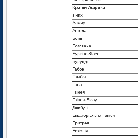
Країни Африки
з них
Алжир
Ангола
Бенін
Ботсвана
Буркіна-Фасо
Бурунді
Габон
Гамбія
Гана
Гвінея
Гвінея-Бісау
Джибуті
Екваторіальна Гвінея
Еритрея
Ефіопія