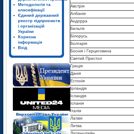
Методологія та
Австрія
класифікації
Албанія
Єдиний державний
реєстр підприємств
Андорра
і організацій
Бельгія
України
Білорусь
Корисна
інформація
Болгарія
Вхід
Боснія і Герцеговина
Святий Престол
Греція
Данія
Естонія
Ірландія
Ісландія
Іспанія
Італія
Латвія
Литва
Ліхтенштейн