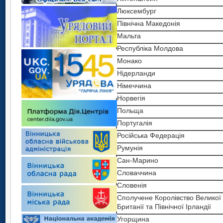
Люксембург
Північна Македонія
Мальта
Республіка Молдова
Монако
Нідерланди
Німеччина
Норвегія
Польща
Португалія
Російська Федерація
Румунія
Сан-Марино
Словаччина
Словенія
Сполучене Королівство Великої
Британії та Північної Ірландії
Угорщина