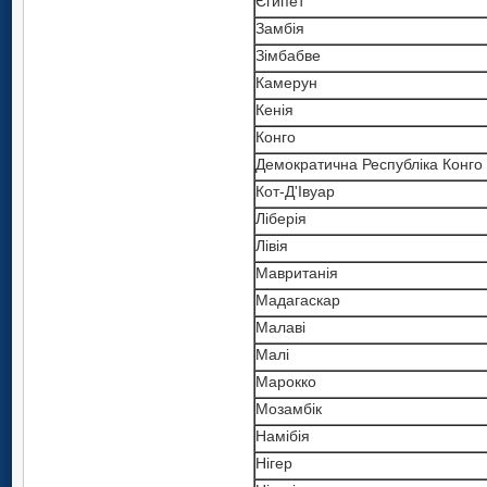
Єгипет
Замбія
Зімбабве
Камерун
Кенія
Конго
Демократична Республіка Конго
Кот-Д'Івуар
Ліберія
Лівія
Мавританія
Мадагаскар
Малаві
Малі
Марокко
Мозамбік
Намібія
Нігер