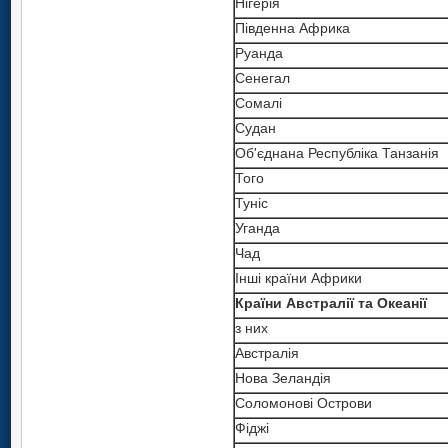
Нігерія
Південна Африка
Руанда
Сенегал
Сомалі
Судан
Об'єднана Республіка Танзанія
Того
Туніс
Уганда
Чад
Інші країни Африки
Країни Австралії та Океанії
з них
Австралія
Нова Зеландія
Соломонові Острови
Фіджі