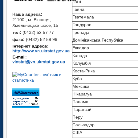
Гаїті
Гаяна
Наша адреса:
Гватемала
21100 , м. Вінниця,
Гондурас
Хмельницьке шосе, 15
тел:
(0432) 52 57 77
Гренада
факс:
(0432) 52 59 96
Домініканська Республіка
Еквадор
Канада
Колумбія
Коста-Рика
Куба
Мексика
Нікарагуа
Панама
Парагвай
Перу
Сальвадор
США