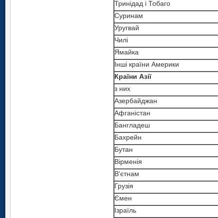
Тринідад і Тобаго
Суринам
Уругвай
Чилі
Ямайка
Інші країни Америки
Країни Азії
з них
Азербайджан
Афганістан
Бангладеш
Бахрейн
Бутан
Вірменія
В'єтнам
Грузія
Ємен
Ізраїль