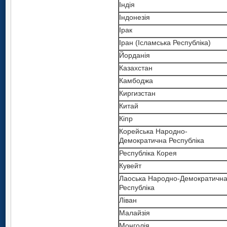
Індія
Індонезія
Ірак
Іран (Ісламська Республіка)
Йорданія
Казахстан
Камбоджа
Киргизстан
Китай
Кiпр
Корейська Народно-
Демократична Республіка
Республіка Корея
Кувейт
Лаоська Народно-Демократичн
Республіка
Ліван
Малайзія
Монголія