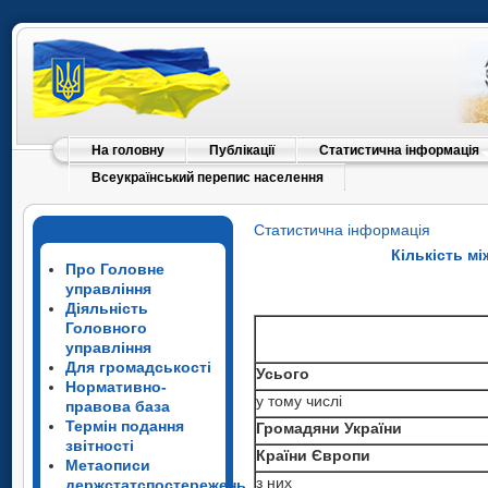
На головну
Публікації
Статистична інформація
Всеукраїнський перепис населення
Статистична інформація
Кількість м
Про Головне
управління
Діяльність
Головного
управління
Для громадськості
Усього
Нормативно-
у тому числі
правова база
Термін подання
Громадяни України
звітності
Країни Європи
Метаописи
з них
держстатспостережень