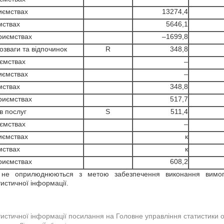
иємствах
13274,4
ствах
5646,1
риємствах
–1699,8
озваги та відпочинок
R
348,8
ємствах
–
иємствах
–
ствах
348,8
риємствах
517,7
в послуг
S
511,4
ємствах
–
иємствах
к
ствах
к
риємствах
608,2
 не оприлюднюються з метою забезпечення виконання вимог
тистичної інформації.
тистичної інформації посилання на Головне управління статистики 