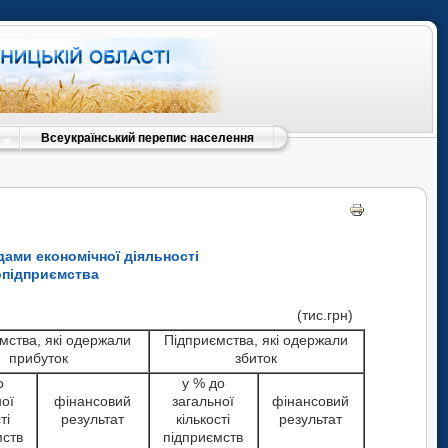
Всеукраїнський перепис населення
дами економічної діяльності
ропідприємства
(тис.грн)
мства, які одержали
Підприємства, які одержали
прибуток
збиток
о
у % до
ної
фінансовий
загальної
фінансовий
ті
результат
кількості
результат
мств
підприємств