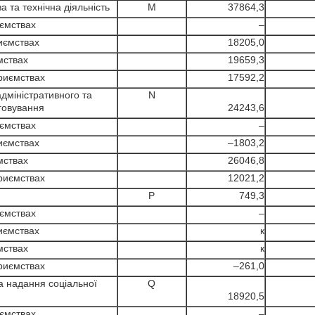
 та технічна діяльність
M
37864,3
ємствах
–
иємствах
18205,0
ствах
19659,3
риємствах
17592,2
дміністративного та
N
говування
24243,6
ємствах
–
иємствах
–1803,2
ствах
26046,8
риємствах
12021,2
P
749,3
ємствах
–
иємствах
к
ствах
к
риємствах
–261,0
 надання соціальної
Q
18920,5
ємствах
–