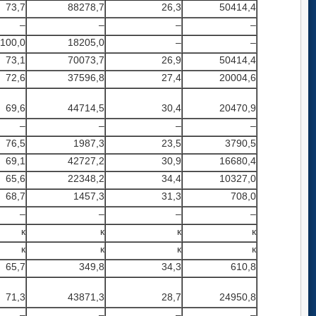
73,7
88278,7
26,3
50414,4
–
–
–
–
100,0
18205,0
–
–
73,1
70073,7
26,9
50414,4
72,6
37596,8
27,4
20004,6
69,6
44714,5
30,4
20470,9
–
–
–
–
76,5
1987,3
23,5
3790,5
69,1
42727,2
30,9
16680,4
65,6
22348,2
34,4
10327,0
68,7
1457,3
31,3
708,0
–
–
–
–
к
к
к
к
к
к
к
к
65,7
349,8
34,3
610,8
71,3
43871,3
28,7
24950,8
–
–
–
–