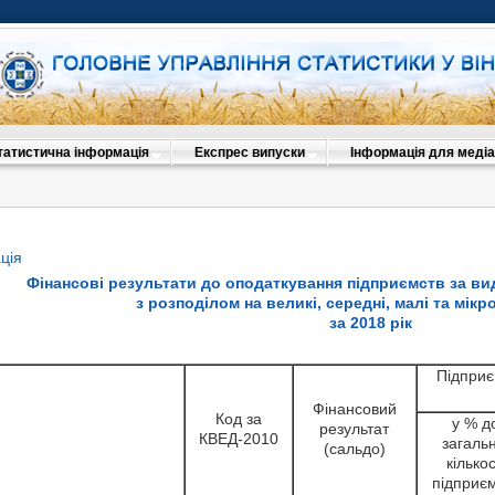
татистична інформація
Експрес випуски
Інформація для медіа
ція
Фінансові результати до оподаткування підприємств за ви
з розподілом на великі, середні, малі та мік
за 2018 рік
Підприє
Фінансовий
Код за
у % д
результат
КВЕД-2010
загаль
(сальдо)
кількос
підприє