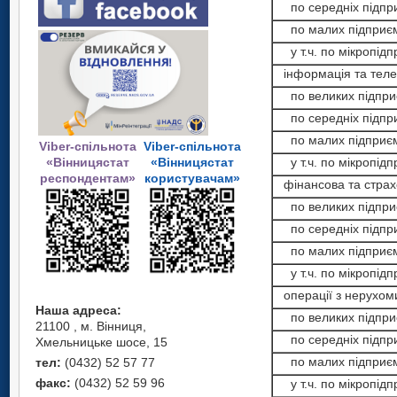
по середніх підпр
по малих підприєм
у т.ч. по мікропідп
інформація та телек
по великих підпри
по середніх підпр
по малих підприєм
Viber-спільнота
Viber-спільнота
«Вінницястат
«Вінницястат
у т.ч. по мікропідп
респондентам»
користувачам»
фінансова та страхо
по великих підпри
по середніх підпр
по малих підприєм
у т.ч. по мікропідп
операції з нерухо
Наша адреса:
по великих підпри
21100 , м. Вінниця,
по середніх підпр
Хмельницьке шосе, 15
по малих підприєм
тел:
(0432) 52 57 77
факс:
(0432) 52 59 96
у т.ч. по мікропідп