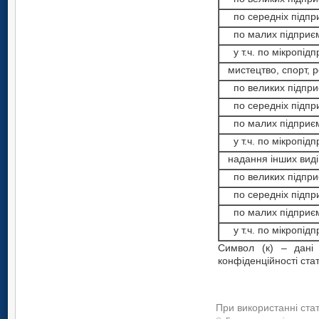
по середніх підпр
по малих підприєм
у т.ч. по мікропідп
мистецтво, спорт, р
по великих підпри
по середніх підпр
по малих підприєм
у т.ч. по мікропідп
надання інших виді
по великих підпри
по середніх підпр
по малих підприєм
у т.ч. по мікропідп
Символ (к) – дані
конфіденційності ста
При використанні ста