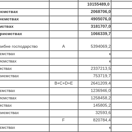
10155489,0
иємствах
2068706,0
иємствах
4905076,0
мствах
3181707,0
приємствах
1066339,7
 рибне господарство
A
5394069,2
ємствах
к
иємствах
к
ствах
2337213,5
риємствах
753719,7
B+C+D+E
2641209,4
ємствах
1236946,0
иємствах
1258458,2
ствах
145805,2
риємствах
32593,6
F
820784,4
ємствах
к