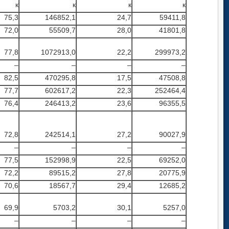
к
к
к
к
75,3
146852,1
24,7
59411,8
72,0
55509,7
28,0
41801,8
77,8
1072913,0
22,2
299973,2
–
–
–
–
82,5
470295,8
17,5
47508,8
77,7
602617,2
22,3
252464,4
76,4
246413,2
23,6
96355,5
72,8
242514,1
27,2
90027,9
–
–
–
–
77,5
152998,9
22,5
69252,0
72,2
89515,2
27,8
20775,9
70,6
18567,7
29,4
12685,2
69,9
5703,2
30,1
5257,0
–
–
–
–