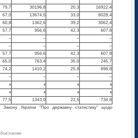
79,7
30196,8
20,3
16922,4
67,0
13674,5
33,0
8028,4
60,8
1362,6
39,2
3062,4
57,7
956,6
42,3
607,8
–
–
–
–
–
–
–
–
57,7
956,6
42,3
607,8
65,0
763,4
35,0
245,7
74,2
1410,2
25,8
898,8
–
–
–
–
к
к
к
к
к
к
к
к
77,5
1343,0
22,5
734,8
 Закону України "Про державну статистику" щодо
обов'язкове