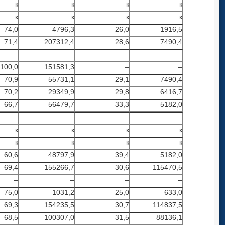
к
к
к
к
к
к
к
к
74,0
4796,3
26,0
1916,5
71,4
207312,4
28,6
7490,4
–
–
–
–
100,0
151581,3
–
–
70,9
55731,1
29,1
7490,4
70,2
29349,9
29,8
6416,7
66,7
56479,7
33,3
5182,0
–
–
–
–
к
к
к
к
к
к
к
к
60,6
48797,9
39,4
5182,0
69,4
155266,7
30,6
115470,5
–
–
–
–
75,0
1031,2
25,0
633,0
69,3
154235,5
30,7
114837,5
68,5
100307,0
31,5
88136,1