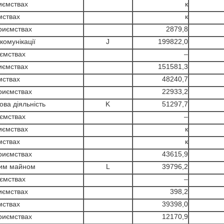
иємствах
к
ствах
к
риємствах
2879,8
омунікації
J
199822,0
ємствах
–
иємствах
151581,3
ствах
48240,7
риємствах
22933,2
ва діяльність
K
51297,7
ємствах
–
иємствах
к
ствах
к
риємствах
43615,9
мим майном
L
39796,2
ємствах
–
иємствах
398,2
ствах
39398,0
риємствах
12170,9