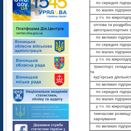
по середніх підпр
по малих підприєм
у т.ч. по мікропідп
оптова та роздрібна
автотранспортних за
по великих підпри
по середніх підпр
по малих підприєм
у т.ч. по мікропідп
транспорт, складськ
та
кур'єрська діяльніс
по великих підпри
по середніх підпр
по малих підприєм
у т.ч. по мікропідп
тимчасове розміщув
харчування
по великих підпри