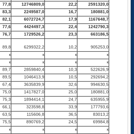
77,8
12746809,0
22,2
2591320,0
83,3
2249587,0
16,7
180881,0
82,1
6072724,7
17,9
1167648,7
77,6
4424497,3
22,4
1242790,3
76,7
1729526,2
23,3
663186,5
89,8
6299322,2
10,2
905253,0
к
к
к
к
к
к
к
к
89,7
2859840,4
10,3
522626,9
89,5
1046413,9
10,5
292694,2
67,4
3635839,9
32,6
994630,5
75,0
1417827,0
25,0
180881,0
75,3
1894414,1
24,7
635955,9
66,1
323598,8
33,9
177793,6
63,5
115606,8
36,5
83013,2
75,5
890769,2
24,5
69984,8
к
к
к
к