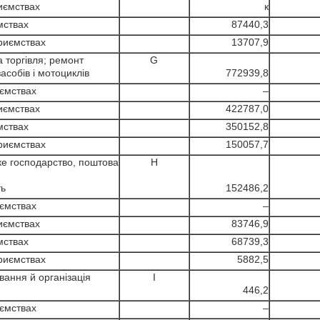
иємствах
к
ствах
87440,3
риємствах
13707,9
 торгівля; ремонт
G
собів і мотоциклів
772939,8
ємствах
–
иємствах
422787,0
ствах
350152,8
риємствах
150057,7
е господарство, поштова
H
ть
152486,2
ємствах
–
иємствах
83746,9
ствах
68739,3
риємствах
5882,5
ання й організація
I
446,2
ємствах
–