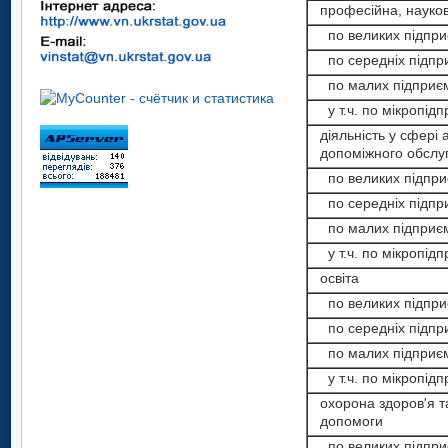
професійна, наукова
по великих підпри
по середніх підпр
по малих підприєм
у т.ч. по мікропідп
діяльність у сфері а
допоміжного обслу
по великих підпри
по середніх підпр
по малих підприєм
у т.ч. по мікропідп
освіта
по великих підпри
по середніх підпр
по малих підприєм
у т.ч. по мікропідп
охорона здоров'я та
допомоги
по великих підпри