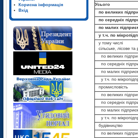
Усього
Корисна інформація
Вхід
по великих підпр
по середніх підпр
по малих підприє
у т.ч. по мікропід
у тому числі
сільське, лісове та
по великих підпри
по середніх підпр
по малих підприєм
у т.ч. по мікропідп
промисловість
по великих підпри
по середніх підпр
по малих підприєм
у т.ч. по мікропідп
будівництво
по великих підпри