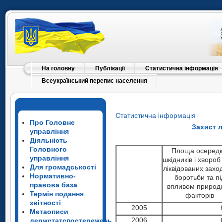
На головну
Публікації
Статистична інформація
Всеукраїнський перепис населення
Статистична інформація
Про Головне
Захист л
управління
Діяльність
Головного
Площа осередк
управління
шкідників і хвороб 
Для громадськості
ліквідованих зах
Нормативно-
боротьби та пі
правова база
впливом природ
Термін подання
факторів
звітності
2005
Метаописи
2006
держстатспостережень