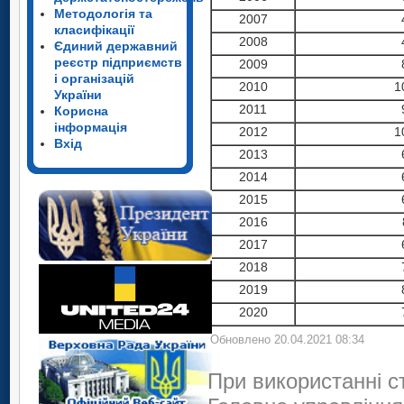
Методологія та
2007
класифікації
2008
Єдиний державний
реєстр підприємств
2009
і організацій
2010
1
України
2011
Корисна
інформація
2012
1
Вхід
2013
2014
2015
2016
2017
2018
2019
2020
Обновлено 20.04.2021 08:34
При використанні с