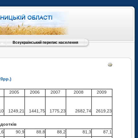
Всеукраїнський перепис населення
0рр.)
2005
2006
2007
2008
2009
10
1249,21
1441,75
1775,23
2682,74
2619,23
ідсотків
,6
90,9
88,8
88,2
81,3
87,1