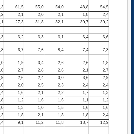
,3
61,5
55,0
54,0
48,8
54,5
,2
2,1
2,0
2,1
1,8
2,4
,1
27,3
31,8
32,1
30,7
30,2
,3
6,2
6,3
6,1
6,4
6,6
,8
6,7
7,6
8,4
7,4
7,3
,0
1,9
3,4
2,6
2,6
1,8
,0
2,7
2,8
2,6
2,1
2,7
,9
2,6
2,4
3,0
3,6
2,9
,6
2,0
2,5
2,3
2,4
2,4
,4
1,6
2,1
2,2
1,7
1,3
,8
1,2
1,6
1,6
1,1
1,2
,0
1,3
1,0
1,5
1,6
1,6
,3
1,8
2,1
1,8
1,8
2,4
,4
9,1
11,2
11,8
18,7
12,9