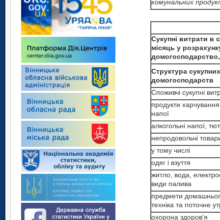
комунальних продук
Сукупні витрати в 
місяць у розрахунк
домогосподарство,
Структура сукупних
домогосподарств
Споживчі сукупні вит
продукти харчування 
напої
алкогольні напої, тю
непродовольчі товари
у тому числі
одяг і взуття
житло, вода, електрое
види палива
предмети домашнього
техніка та поточне 
охорона здоров'я