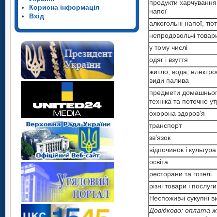
продукти харчування 
Корисна інформація
напої
Вхід
алкогольні напої, тю
непродовольчі товари
у тому числі
одяг і взуття
житло, вода, електрое
види палива
предмети домашнього
техніка та поточне 
охорона здоров'я
транспорт
зв'язок
відпочинок і культура
освіта
ресторани та готелі
різні товари і послуги
Неспоживчі сукупні в
Довідково: оплата