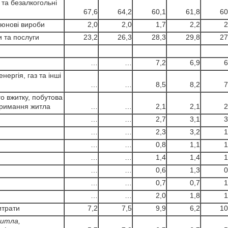
та безалкогольні
67,6
64,2
60,1
61,8
60
тюнові вироби
2,0
2,0
1,7
2,2
2
 та послуги
23,2
26,3
28,3
29,8
27
…
…
7,2
6,9
6
нергія, газ та інші
…
…
8,5
8,2
7
 вжитку, побутова
утримання житла
…
…
2,1
2,1
2
…
…
2,7
3,1
3
…
…
2,3
3,2
1
…
…
0,8
1,1
1
…
…
1,4
1,4
1
…
…
0,6
1,3
0
…
…
0,7
0,7
1
…
…
2,0
1,8
1
итрати
7,2
7,5
9,9
6,2
10
 житла,