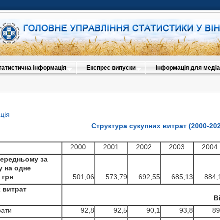
татистична інформація
Експрес випуски
Інформація для медіа
ція
Структура сукупних витрат (2000-202
2000
2001
2002
2003
2004
середньому за
у на одне
 грн
501,06
573,79
692,55
685,13
884,
 витрат
В
рати
92,8
92,5
90,1
93,8
89