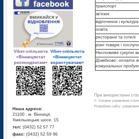
транспорт
зв'язок
відпочинок і культура
освіта
ресторани та готелі
різні товари і послуги
Viber-спільнота
Viber-спільнота
Неспоживчі сукупні в
«Вінницястат
«Вінницястат
Довідково: оплата
респондентам»
користувачам»
комунальних продук
При використанні ста
©
Головне управління стати
Розробник сайту: управління
Наша адреса:
21100 , м. Вінниця,
Хмельницьке шосе, 15
тел:
(0432) 52 57 77
факс:
(0432) 52 59 96