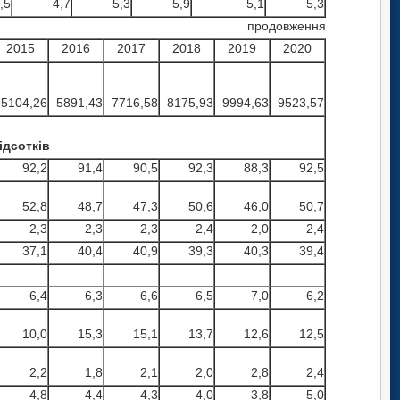
,5
4,7
5,3
5,9
5,1
5,3
продовження
2015
2016
2017
2018
2019
2020
5104,26
5891,43
7716,58
8175,93
9994,63
9523,57
ідсотків
92,2
91,4
90,5
92,3
88,3
92,5
52,8
48,7
47,3
50,6
46,0
50,7
2,3
2,3
2,3
2,4
2,0
2,4
37,1
40,4
40,9
39,3
40,3
39,4
6,4
6,3
6,6
6,5
7,0
6,2
10,0
15,3
15,1
13,7
12,6
12,5
2,2
1,8
2,1
2,0
2,8
2,4
4,8
4,4
4,3
4,0
3,8
5,0