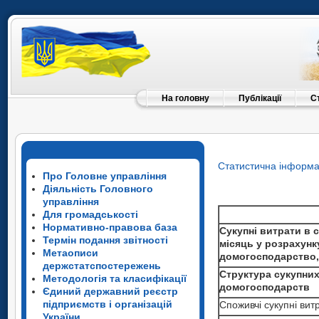
На головну
Публікації
С
Статистична інформа
Про Головне управління
Діяльність Головного
управління
Для громадськості
Нормативно-правова база
Сукупні витрати в 
Термін подання звітності
місяць у розрахунк
Метаописи
домогосподарство,
держстатспостережень
Структура сукупних
Методологія та класифікації
домогосподарств
Єдиний державний реєстр
підприємств і організацій
Споживчі сукупні вит
України