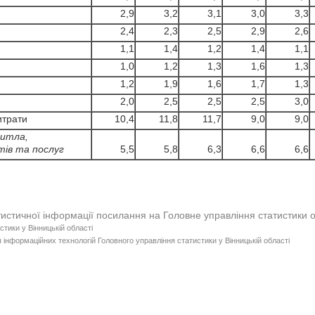
2,9
3,2
3,1
3,0
3,3
2,4
2,3
2,5
2,9
2,6
1,1
1,4
1,2
1,4
1,1
1,0
1,2
1,3
1,6
1,3
1,2
1,9
1,6
1,7
1,3
2,0
2,5
2,5
2,5
3,0
итрати
10,4
11,8
11,7
9,0
9,0
 житла,
тів та послуг
5,5
5,8
6,3
6,6
6,6
тистичної інформації посилання на Головне управління статистики 
стики у Вінницькій області
 інформаційних технологій Головного управління статистики у Вінницькій області