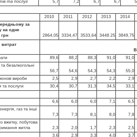
тів та послуг
5,7
7,2
6,7
6,7
5
2010
2011
2012
2013
2014
середньому за
у на одне
 грн
2864,05
3334,47
3533,64
3448.25
3849,75
 витрат
В
рати
89,6
88,2
88,3
91,0
91,0
та безалкогольні
56,7
54,6
54,3
54,3
55,0
тюнові вироби
2,5
2,9
2,7
2,2
2,9
 та послуги
30,4
30,7
31,3
34,5
33,1
6,6
6,0
6,0
7,1
6,5
нергія, газ та інші
7,3
7,3
8,1
8,0
7,8
 вжитку, побутова
утримання житла
2,3
2,0
1,7
2,3
2,5
3,6
2,9
3,3
4,0
3,7