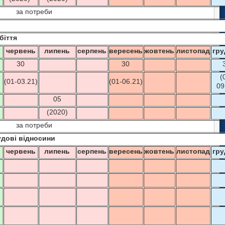
за потреби
біття
ь
червень
липень
серпень
вересень
жовтень
листопад
гру
30
30
(
(01-03.21)
(01-06.21)
09
05
(2020)
за потреби
удові відносини
ь
червень
липень
серпень
вересень
жовтень
листопад
гру