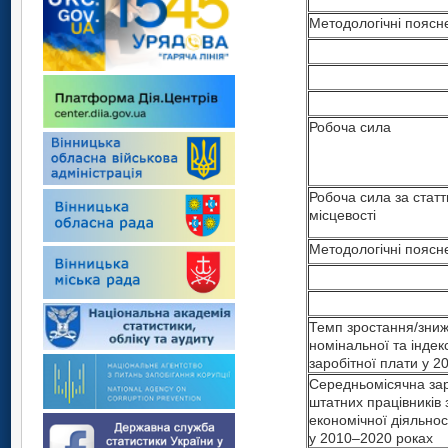
Методологічні поясн
Робоча сила
Робоча сила за стат
місцевості
Методологічні поясн
Темп зростання/зни
номінальної та індек
заробітної плати у 2
Середньомісячна зар
штатних працівників
економічної діяльнос
у 2010–2020 роках