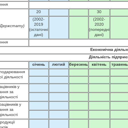
ення
20
30
(2002-
(2002-
2019
2020
т Держстату)
(остаточні
(попередні
дані)
дані)
ення
Економічна діяльн
Діяльність підпри
січень
лютий
березень
квітень
травен
господарювання
ї діяльності
ацівників у
ання за
іяльності
рацівників у
ання за
іяльності
родукції
єктів