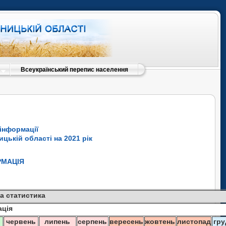
Всеукраїнський перепис населення
інформації
цькій області на 2021 рік
РМАЦІЯ
а статистика
ація
ь
червень
липень
серпень
вересень
жовтень
листопад
гру