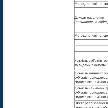
Методологічні поясн
Доходи населення
(посилання на сай
Методологічні поясн
Кількість суб’єктів 
за видами економічно
Кількість зайнятих пр
суб’єктів господарюв
видами економічної д
Кількість найманих п
суб’єктів господарюв
видами економічної д
Обсяг реалізованої п
(товарів, послуг) суб’