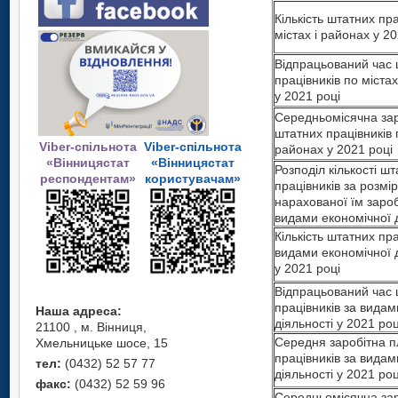
Кількість штатних пра
містах і районах у 20
Відпрацьований час 
працівників по містах
у 2021 році
Середньомісячна зар
штатних працівників п
Viber-спільнота
Viber-спільнота
районах у 2021 році
«Вінницястат
«Вінницястат
Розподіл кількості ш
респондентам»
користувачам»
працівників за розмі
нарахованої їм зароб
видами економічної д
Кількість штатних пра
видами економічної д
у 2021 році
Відпрацьований час 
працівників за видам
Наша адреса:
діяльності у 2021 роц
21100 , м. Вінниця,
Середня заробітна п
Хмельницьке шосе, 15
працівників за видам
тел:
(0432) 52 57 77
діяльності у 2021 роц
факс:
(0432) 52 59 96
Середньомісячна зар