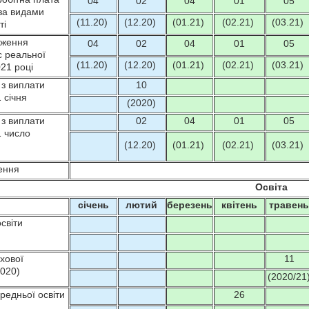
04
02
04
01
05
 за видами
(11.20)
(12.20)
(01.21)
(02.21)
(03.21)
ті
иження
04
02
04
01
05
с реальної
(11.20)
(12.20)
(01.21)
(02.21)
(03.21)
021 році
 з виплати
10
 січня
(2020)
 з виплати
02
04
01
05
1 число
(12.20)
(01.21)
(02.21)
(03.21)
ення
Освіта
січень
лютий
березень
квітень
травен
світи
хової
11
2020)
(2020/21
редньої освіти
26