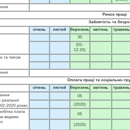
ення
Ринок праці
Зайнятість та безро
січень
лютий
березень
квітень
травен
30
(01-
12.20)
тю та типом
ення
Оплата праці та соціально-тр
січень
лютий
березень
квітень
травен
ження
05
с реальної
(2020)
002-2020 роках
обітна плата
05
 за видами
ті
(2020)