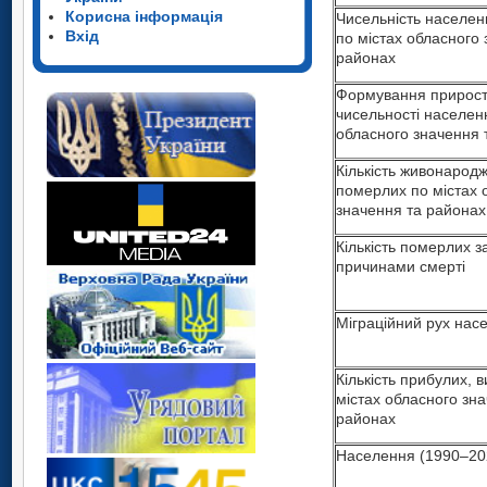
Корисна інформація
Чисельність населен
Вхід
по містах обласного 
районах
Формування прирост
чисельності населен
обласного значення 
Кількість живонарод
померлих по містах 
значення та районах
Кількість померлих 
причинами смерті
Міграційний рух нас
Кількість прибулих, 
містах обласного зн
районах
Населення (1990–20