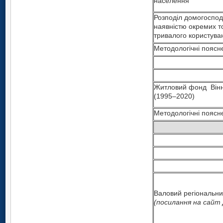
населення
Розподіл домогоспод
наявністю окремих т
тривалого користува
Методологічні поясн
Житловий фонд Вінни
(1995–2020)
Методологічні поясн
Валовий регіональни
(посилання на сай