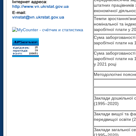
штатних працівників
економічної діяльнос
Темпи зростання/зн
номінальної та індек
заробітної плати у 2
Сума заборгованості
заробітної плати на 1
Сума заборгованості
заробітної плати на 
у 2021 році
Методологічні поясн
Заклади дошкільної о
(1995–2020)
Заклади вищої та фа
передвищої освіти (
Заклади загальної се
(1995–2020)