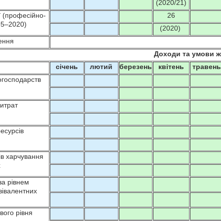
(2020/21)
 (професійно-
26
995–2020)
(2020)
ення
Доходи та умови ж
січень
лютий
березень
квітень
травен
огосподарств
витрат
есурсів
в харчування
х
за рівнем
вівалентних
вого рівня