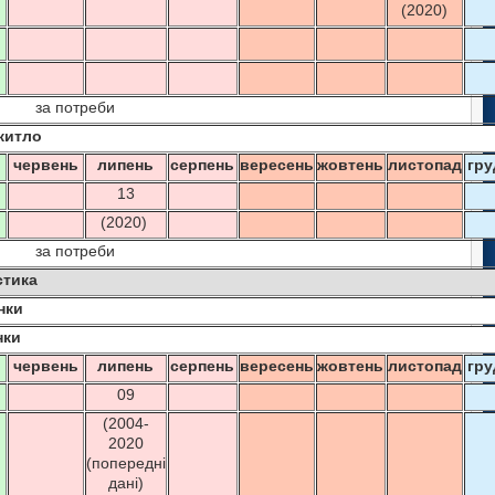
(2020)
за потреби
 житло
ь
червень
липень
серпень
вересень
жовтень
листопад
гру
13
(2020)
за потреби
стика
нки
нки
ь
червень
липень
серпень
вересень
жовтень
листопад
гру
09
(2004-
2020
(попередні
дані)