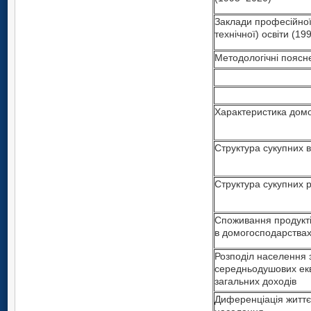
Заклади професійної
технічної) освіти (1
Методологічні поясн
Характеристика дом
Структура сукупних 
Структура сукупних р
Споживання продукті
в домогосподарства
Розподіл населення 
середньодушових ек
загальних доходів
Диференціація життє