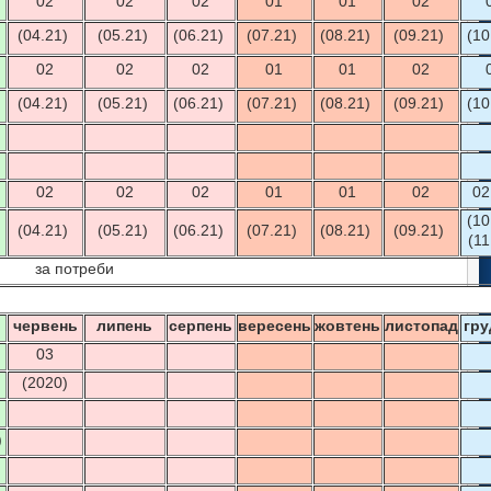
02
02
02
01
01
02
(04.21)
(05.21)
(06.21)
(07.21)
(08.21)
(09.21)
(10
02
02
02
01
01
02
(04.21)
(05.21)
(06.21)
(07.21)
(08.21)
(09.21)
(10
02
02
02
01
01
02
02
(10
(04.21)
(05.21)
(06.21)
(07.21)
(08.21)
(09.21)
(11
за потреби
ь
червень
липень
серпень
вересень
жовтень
листопад
гру
03
(2020)
)