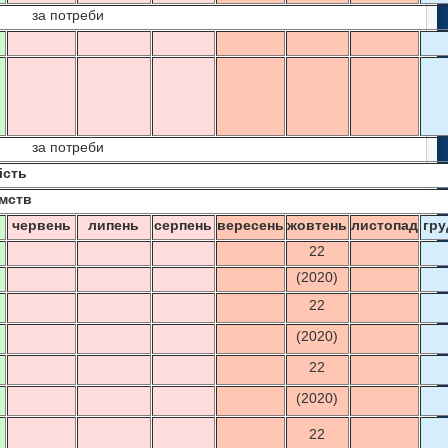
за потреби
за потреби
ість
ємств
ь
червень
липень
серпень
вересень
жовтень
листопад
гру
22
(2020)
22
(2020)
22
(2020)
22