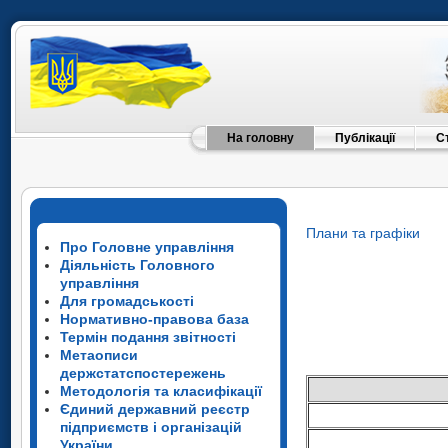
На головну
Публікації
С
Плани та графіки
Про Головне управління
Діяльність Головного
управління
Для громадськості
Нормативно-правова база
Термін подання звітності
Метаописи
держстатспостережень
Методологія та класифікації
Єдиний державний реєстр
підприємств і організацій
України