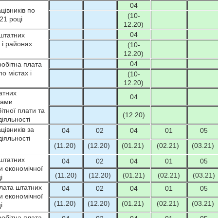
04
цівників по
(10-
21 році
12.20)
04
штатних
 і районах
(10-
12.20)
04
обітна плата
о містах і
(10-
12.20)
татних
04
рами
ітної плати та
(12.20)
іяльності
цівників за
04
02
04
01
05
іяльності
(11.20)
(12.20)
(01.21)
(02.21)
(03.21)
штатних
04
02
04
01
05
и економічної
(11.20)
(12.20)
(01.21)
(02.21)
(03.21)
і
лата штатних
04
02
04
01
05
и економічної
(11.20)
(12.20)
(01.21)
(02.21)
(03.21)
і
обітна плата