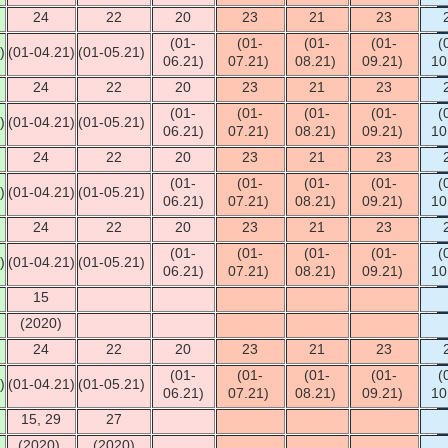
24
22
20
23
21
23
(01-
(01-
(01-
(01-
(
)
(01-04.21)
(01-05.21)
06.21)
07.21)
08.21)
09.21)
10
24
22
20
23
21
23
(01-
(01-
(01-
(01-
(
)
(01-04.21)
(01-05.21)
06.21)
07.21)
08.21)
09.21)
10
24
22
20
23
21
23
(01-
(01-
(01-
(01-
(
)
(01-04.21)
(01-05.21)
06.21)
07.21)
08.21)
09.21)
10
24
22
20
23
21
23
(01-
(01-
(01-
(01-
(
)
(01-04.21)
(01-05.21)
06.21)
07.21)
08.21)
09.21)
10
15
(2020)
24
22
20
23
21
23
(01-
(01-
(01-
(01-
(
)
(01-04.21)
(01-05.21)
06.21)
07.21)
08.21)
09.21)
10
15, 29
27
(2020)
(2020)