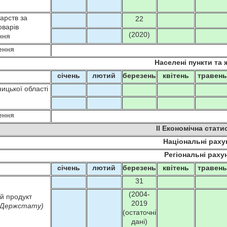
арств за
22
оварів
(2020)
ння
ення
Населені пункти та
січень
лютий
березень
квітень
травен
цької області
ення
II Економічна стати
Національні раху
Регіональні раху
січень
лютий
березень
квітень
травен
31
(2004-
й продукт
2019
т Держстату)
(остаточні
дані)