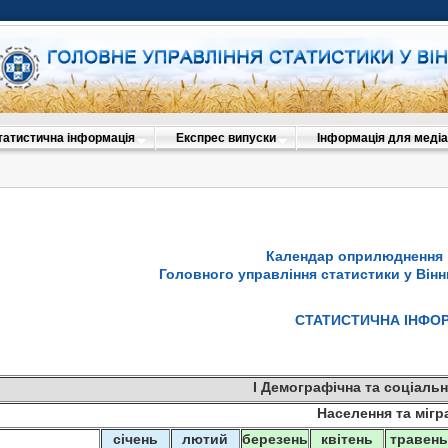
татистична інформація
Експрес випуски
Інформація для медіа
Календар оприлюднення 
Головного управління статистики у Вінни
СТАТИСТИЧНА ІНФО
I
Демографічна та соціальн
Населення та мігр
січень
лютий
березень
квітень
травен