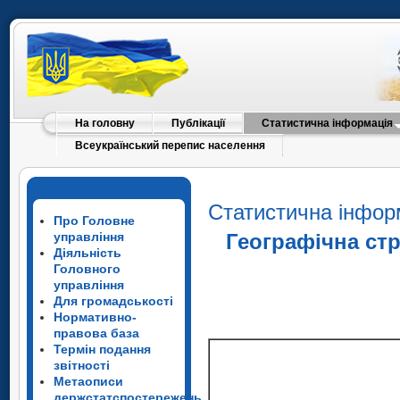
На головну
Публікації
Статистична інформація
Всеукраїнський перепис населення
Статистична інфор
Про Головне
управління
Географічна стр
Діяльність
Головного
управління
Для громадськості
Нормативно-
правова база
Термін подання
звітності
Метаописи
держстатспостережень