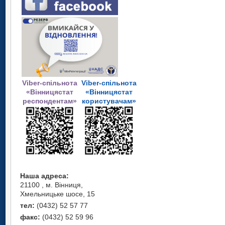
Viber-спільнота
Viber-спільнота
«Вінницястат
«Вінницястат
респондентам»
користувачам»
Наша адреса:
21100 , м. Вінниця,
Хмельницьке шосе, 15
тел:
(0432) 52 57 77
факс:
(0432) 52 59 96