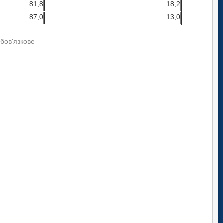
81,8
18,2
87,0
13,0
обов'язкове