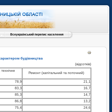
Всеукраїнський перепис населення
 характером будівництва
(відсотків)
 технічне
Ремонт (капітальний та поточний)
78,9
21,1
83,3
16,7
85,3
14,7
86,8
13,2
75,4
24,6