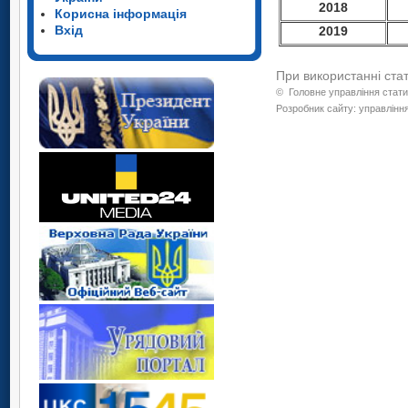
2018
Корисна інформація
Вхід
2019
При використанні ста
©
Головне управління стати
Розробник сайту: управління