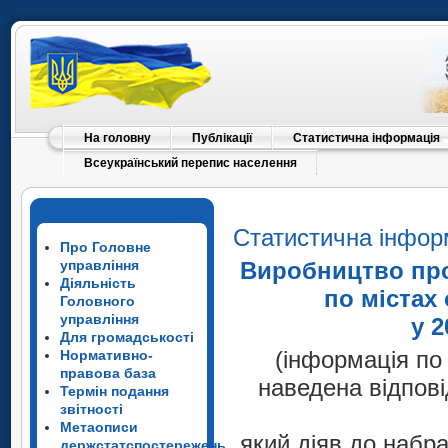
На головну
Публікації
Статистична інформація
Всеукраїнський перепис населення
Статистична інфор
Про Головне
управління
Виробництво про
Діяльність
по містах
Головного
управління
у 2
Для громадськості
(інформація по
Нормативно-
правова база
наведена відпові
Термін подання
звітності
Метаописи
який діяв до набр
держстатспостережень