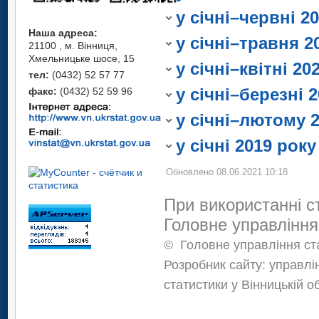
Символ (к)
–
або від 5000 голів 
рогатої худоби, ове
1
інформації.
По підприємства
державну
статист
у січні–червні 2
забезпечення в
Символ (к)
–
або від 5000 голів 
рогатої худоби, ове
Наша адреса:
інформації.
державну
статист
у січні–травня 2
забезпечення в
21100 , м. Вінниця,
Символ (к)
–
або від 5000 голів 
Хмельницьке шосе, 15
інформації.
державну
статист
у січні–квітні 20
забезпечення в
тел:
(0432) 52 57 77
Символ (к)
–
інформації.
державну
статист
у січні–березні 
факс:
(0432) 52 59 96
забезпечення в
інформації.
державну
статист
у січні
–
лютому 2
інформації.
у січні 2019 року
Обновлено 08.06.2021 10:18
При використанні с
Головне управління
©
Головне управління ста
Розробник сайту: управлі
статистики у Вінницькій о