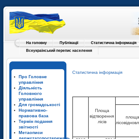
На головну
Публікації
Статистична інформація
Всеукраїнський перепис населення
Статистична інформація
Про Головне
управління
Діяльність
Головного
управління
Для громадськості
Нормативно-
Площа
правова база
відтворення
площ
Термін подання
лісів
лісовіднов
звітності
Метаописи
держстатспостережень