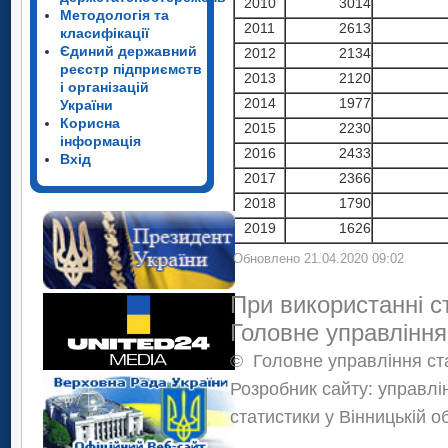
2010
3014
Методологія та
2011
2613
класифікації
Єдиний державний
2012
2134
реєстр підприємств
2013
2120
і організацій
2014
1977
України
Корисна
2015
2230
інформація
2016
2433
Вхід
2017
2366
2018
1790
2019
1626
Обновлено 21.04.2020 09:02
При використанні с
Головне управління
©
Головне управління ста
Розробник сайту: управлі
статистики у Вінницькій о