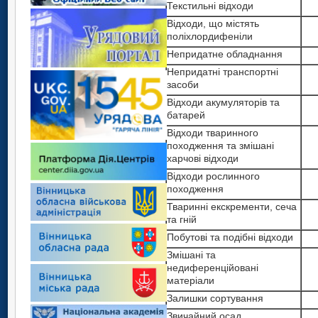
Текстильні відходи
Відходи, що містять
поліхлордифеніли
Непридатне обладнання
Непридатні транспортні
засоби
Відходи акумуляторів та
батарей
Відходи тваринного
походження та змішані
харчові відходи
Відходи рослинного
походження
Тваринні екскременти, сеча
та гній
Побутові та подібні відходи
Змішані та
недиференційовані
матеріали
Залишки сортування
Звичайний осад