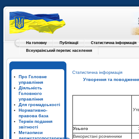
На головну
Публікації
Статистична інформація
Всеукраїнський перепис населення
Статистична інформація
Про Головне
Утворення та поводження 
управління
Діяльність
Головного
управління
Для громадськості
Ут
Нормативно-
правова база
Термін подання
звітності
Усього
Метаописи
Використані розчинники
держстатспостережень