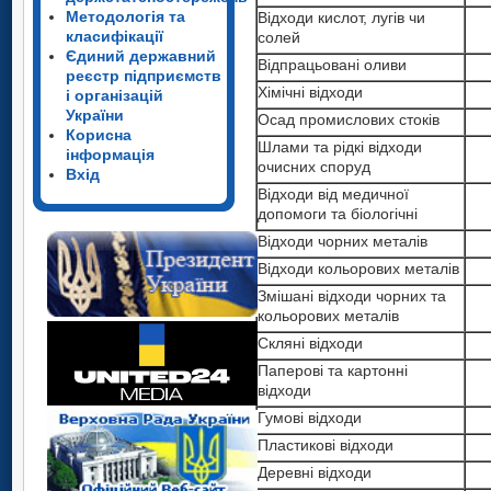
Методологія та
Відходи кислот, лугів чи
класифікації
солей
Єдиний державний
Відпрацьовані оливи
реєстр підприємств
Хімічні відходи
і організацій
України
Осад промислових стоків
Корисна
Шлами та рідкі відходи
інформація
очисних споруд
Вхід
Відходи від медичної
допомоги та біологічні
Відходи чорних металів
Відходи кольорових металів
Змішані відходи чорних та
кольорових металів
Скляні відходи
Паперові та картонні
відходи
Гумові відходи
Пластикові відходи
Деревні відходи