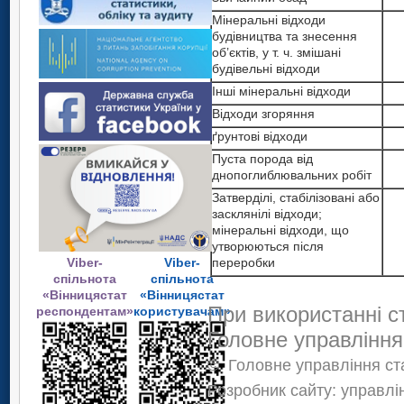
Мінеральні відходи
будівництва та знесення
об’єктів, у т. ч. змішані
будівельні відходи
Інші мінеральні відходи
Відходи згоряння
ґрунтові відходи
Пуста порода від
днопоглиблювальних робіт
Затверділі, стабілізовані або
засклянілі відходи;
мінеральні відходи, що
утворюються після
Viber-
Viber-
переробки
спільнота
спільнота
«Вінницястат
«Вінницястат
При використанні с
респондентам»
користувачам»
Головне управління
©
Головне управління ста
Розробник сайту: управлі