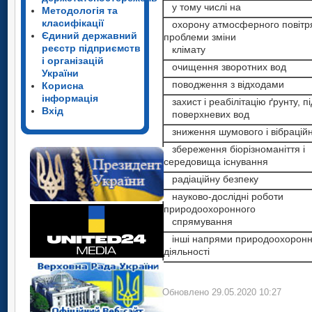
у тому числі на
Методологія та
класифікації
охорону атмосферного повітря
Єдиний державний
проблеми зміни
реєстр підприємств
клімату
і організацій
очищення зворотних вод
України
поводження з відходами
Корисна
інформація
захист і реабілітацію ґрунту, п
Вхід
поверхневих вод
зниження шумового і вібраційн
збереження біорізноманіття і
середовища існування
радіаційну безпеку
науково-дослідні роботи
природоохоронного
спрямування
інші напрями природоохоронн
діяльності
Обновлено 29.05.2020 10:27