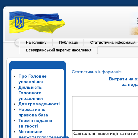
На головну
Публікації
Статистична інформація
Всеукраїнський перепис населення
Статистична інформація
Про Головне
Витрати на 
управління
за вид
Діяльність
Головного
управління
Для громадськості
Нормативно-
правова база
Термін подання
звітності
Метаописи
Капітальні інвестиції та пото
держстатспостережень