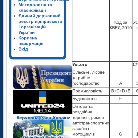
Методологія та
класифікації
Єдиний державний
реєстр підприємств
Код за
Ус
і організацій
КВЕД-2010
України
Корисна
інформація
Вхід
Усього
17
Сільське, лісове
та рибне
господарство
A
Промисловість
B+C+D+E
Будівництво
F
Оптова та
роздрібна
торгівля; ремонт
автотранспортних
засобів і
мотоциклів
G