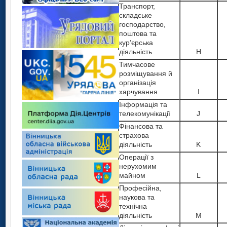
Транспорт,
складське
господарство,
поштова та
кур’єрська
діяльність
H
Тимчасове
розміщування й
організація
харчування
I
Інформація та
телекомунікації
J
Фінансова та
страхова
діяльність
K
Операції з
нерухомим
майном
L
Професійна,
наукова та
технічна
діяльність
M