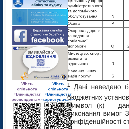
Діяльність у сфері
адміністративного
та допоміжного
обслуговування
N
Освіта
P
Охорона здоров’я
та надання
соціальної
допомоги
Q
Мистецтво, спорт,
розваги та
відпочинок
R
Надання інших
видів послуг
S
Viber-
Viber-
1
Дані наведено б
спільнота
спільнота
«Вінницястат
«Вінницястат
бюджетних установ
респондентам»
користувачам»
Символ (к) – да
виконання вимог З
конфіденційності с