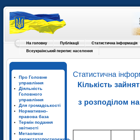
На головну
Публікації
Статистична інформація
Всеукраїнський перепис населення
Статистична інфор
Про Головне
управління
Кількість зайня
Діяльність
Головного
управління
з розподілом на
Для громадськості
Нормативно-
правова база
Термін подання
звітності
Метаописи
держстатспостережень