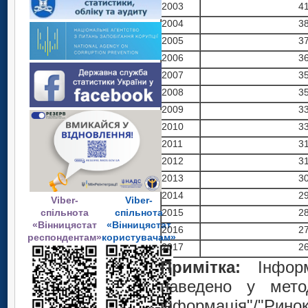
2003
4
2004
3
2005
3
2006
3
2007
3
2008
3
2009
3
2010
3
2011
3
2012
3
2013
3
2014
2
Viber-
Viber-
спільнота
спільнота
2015
2
«Вінницястат
«Вінницястат
2016
2
респондентам»
користувачам»
2017
2
Примітка:
Інфор
наведено у метод
інформація"/"Ринок 