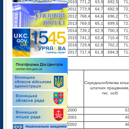
2010
771,2
63,9
692,5
71
2011
773,9
64,7
692,9
72
2012
768,4
64,6
696,2
71
2013
769,0
65,1
699,5
72
2014
739,2
62,9
700,3
71
2015
741,2
63,4
710,4
72
2016
729,8
62,8
702,2
71
2017
717,4
61,9
694,3
71
Середньооблікова кільк
штатних працівників
тис. осіб
2000
5
2001
4
2002
4