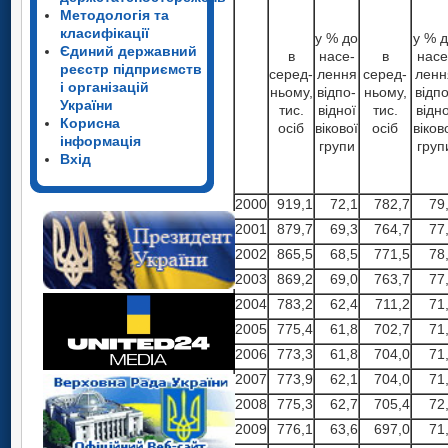
Методологія та
класифікації
у % до
у % 
Єдиний державний
в
насе-
в
насе
реєстр підприємств
серед-
лення
серед-
ленн
і організацій
ньому,
відпо-
ньому,
відпо
України
тис.
відної
тис.
відно
Корисна
осіб
вікової
осіб
віков
інформація
групи
груп
Вхід
2000
919,1
72,1
782,7
79
2001
879,7
69,3
764,7
77
2002
865,5
68,5
771,5
78
2003
869,2
69,0
763,7
77
2004
783,2
62,4
711,2
71
2005
775,4
61,8
702,7
71
2006
773,3
61,8
704,0
71
2007
773,9
62,1
704,0
71
2008
775,3
62,7
705,4
72
2009
776,1
63,6
697,0
71