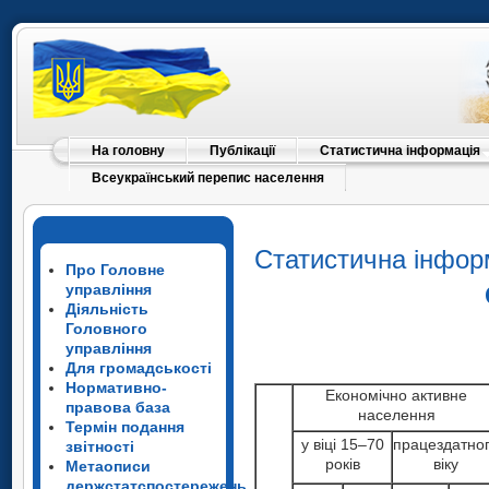
На головну
Публікації
Статистична інформація
Всеукраїнський перепис населення
Статистична інфор
Про Головне
управління
Діяльність
Головного
управління
Для громадськості
Нормативно-
Економічно активне
правова база
населення
Термін подання
у віці 15–70
працездатно
звітності
років
віку
Метаописи
держстатспостережень