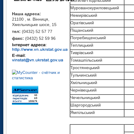
Могилів-Подільський
Мурованокуриловецький
Наша адреса:
Немирівський
21100 , м. Вінниця,
Оратівський
Хмельницьке шосе, 15
Піщанський
тел:
(0432) 52 57 77
Погребищенський
факс:
(0432) 52 59 96
Теплицький
Тиврівський
Томашпільський
Тростянецький
Тульчинський
Хмільницький
Чернівецький
Чечельницький
Шаргородський
Ямпільський