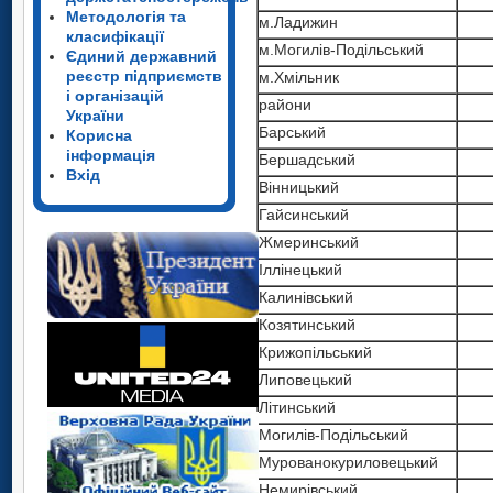
Методологія та
м.Ладижин
класифікації
м.Могилів-Подільський
Єдиний державний
реєстр підприємств
м.Хмільник
і організацій
райони
України
Барський
Корисна
інформація
Бершадський
Вхід
Вінницький
Гайсинський
Жмеринський
Іллінецький
Калинівський
Козятинський
Крижопільський
Липовецький
Літинський
Могилів-Подільський
Мурованокуриловецький
Немирівський