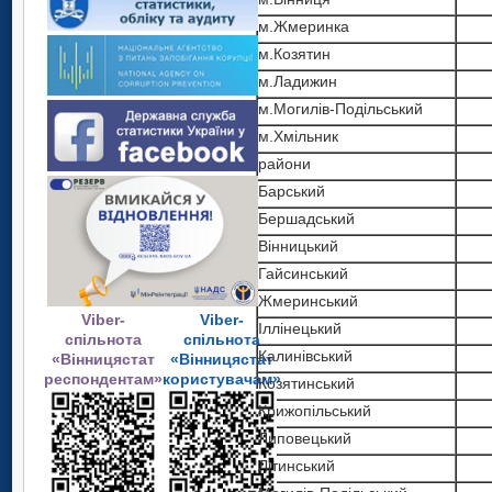
м.Жмеринка
м.Козятин
м.Ладижин
м.Могилів-Подільський
м.Хмільник
райони
Барський
Бершадський
Вінницький
Гайсинський
Жмеринський
Viber-
Viber-
Іллінецький
спільнота
спільнота
Калинівський
«Вінницястат
«Вінницястат
респондентам»
користувачам»
Козятинський
Крижопільський
Липовецький
Літинський