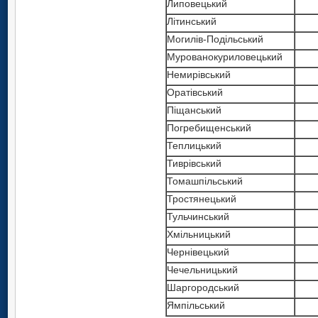
Липовецький
Літинський
Могилів-Подільський
Мурованокуриловецький
Немирівський
Оратівський
Піщанський
Погребищенський
Теплицький
Тиврівський
Томашпільський
Тростянецький
Тульчинський
Хмільницький
Чернівецький
Чечельницький
Шаргородський
Ямпільський