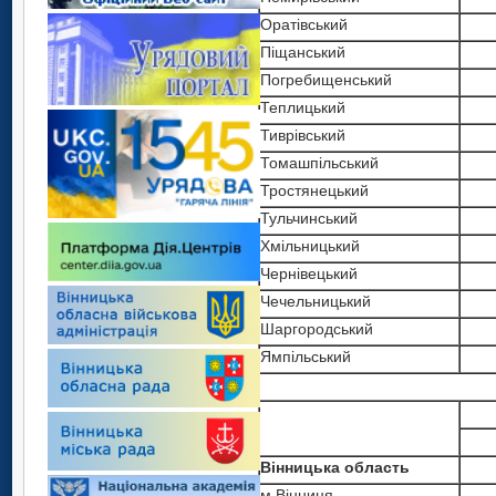
Оратівський
Піщанський
Погребищенський
Теплицький
Тиврівський
Томашпільський
Тростянецький
Тульчинський
Хмільницький
Чернівецький
Чечельницький
Шаргородський
Ямпільський
Вінницька область
м.Вінниця