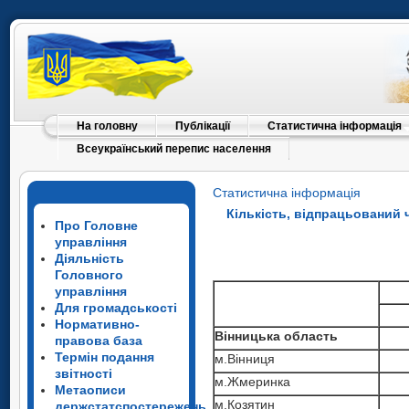
На головну
Публікації
Статистична інформація
Всеукраїнський перепис населення
Статистична інформація
Кількість, відпрацьований 
Про Головне
управління
Діяльність
Головного
управління
Для громадськості
Нормативно-
Вінницька область
правова база
Термін подання
м.Вінниця
звітності
м.Жмеринка
Метаописи
м.Козятин
держстатспостережень