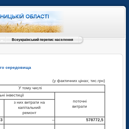
Всеукраїнський перепис населення
ого середовища
(у фактичних цінах; тис.грн)
У тому числі
ьні інвестиції
поточні
з них витрати на
витрати
капітальний
ремонт
,3
–
578772,5