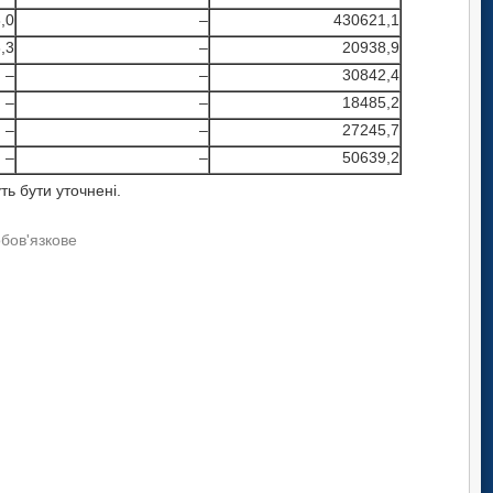
,0
–
430621,1
,3
–
20938,9
–
–
30842,4
–
–
18485,2
–
–
27245,7
–
–
50639,2
ь бути уточнені.
обов'язкове