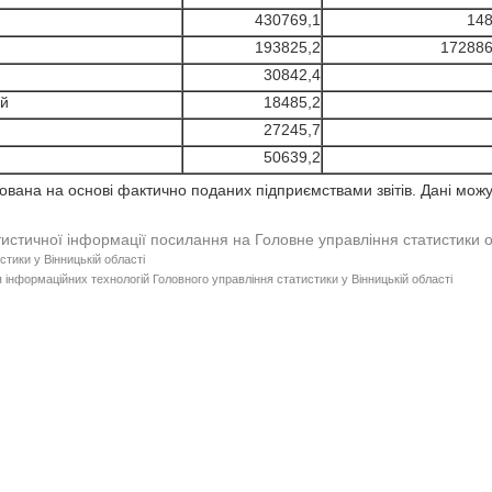
430769,1
148
193825,2
172886
30842,4
ий
18485,2
27245,7
50639,2
ана на основі фактично поданих підприємствами звітів. Дані можут
тистичної інформації посилання на Головне управління статистики 
стики у Вінницькій області
 інформаційних технологій Головного управління статистики у Вінницькій області