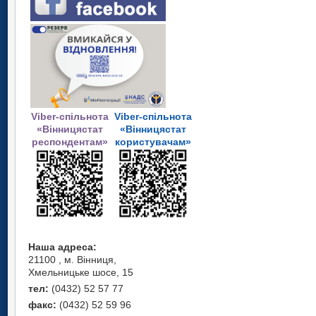
Viber-спільнота
Viber-спільнота
«Вінницястат
«Вінницястат
респондентам»
користувачам»
Наша адреса:
21100 , м. Вінниця,
Хмельницьке шосе, 15
тел:
(0432) 52 57 77
факс:
(0432) 52 59 96