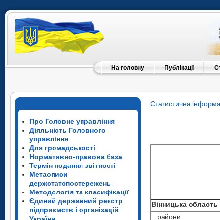
На головну
Публікації
С
Статистична інформа
Про Головне управління
Діяльність Головного
управління
Для громадськості
Нормативно-правова база
Термін подання звітності
Метаописи
держстатспостережень
Методологія та класифікації
Єдиний державний реєстр
Вінницька область
підприємств і організацій
райони
України