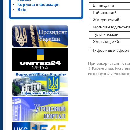
Корисна інформація
Вінницький
Вхід
Гайсинський
Жмеринський
Могилів-Подільськ
Тульчинський
Хмільницький
1
Інформація сформов
При використанні ста
©
Головне управління стати
Розробник сайту: управління