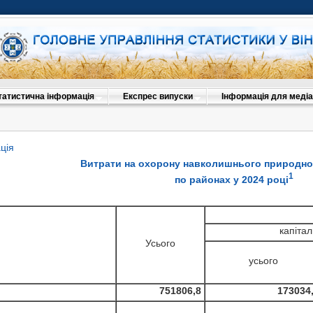
татистична інформація
Експрес випуски
Інформація для медіа
ція
Витрати на охорону навколишнього природн
1
по районах у 202
4
році
капітал
Усього
усього
751806,8
173034