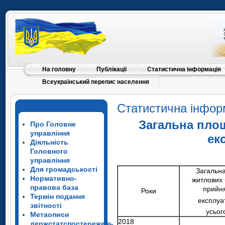
На головну
Публікації
Статистична інформація
Всеукраїнський перепис населення
Статистична інфор
Загальна площ
Про Головне
управління
ек
Діяльність
Головного
управління
Для громадськості
Загальн
Нормативно-
житлових 
правова база
прийня
Роки
Термін подання
експлуа
звітності
усьог
Метаописи
2018
держстатспостережень