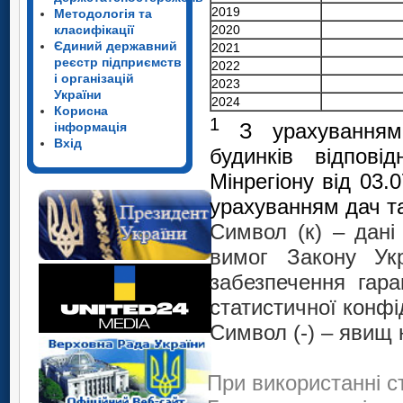
2019
Методологія та
класифікації
2020
Єдиний державний
2021
реєстр підприємств
2022
і організацій
2023
України
2024
Корисна
1
З урахуванням 
інформація
Вхід
будинків відпові
Мінрегіону від 03.
урахуванням дач та
Символ (к) – дан
вимог Закону Укр
забезпечення гара
статистичної конфі
Символ (-) – явищ 
При використанні с