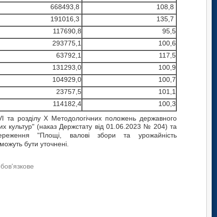
668493,8
108,8
191016,3
135,7
117690,8
95,5
293775,1
100,6
63792,1
117,5
131293,0
100,9
104929,0
100,7
23757,5
101,1
114182,4
100,3
 VІ та розділу Х Методологічних положень державного
х культур" (наказ Держстату від 01.06.2023 № 204) та
тереження "Площі, валові збори та урожайність
 можуть бути уточнені.
обов'язкове