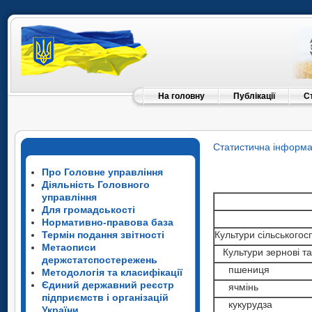
На головну
Публікації
С
Статистична інформа
Про Головне управління
Діяльність Головного
управління
Для громадськості
Нормативно-правова база
Культури сільськогос
Термін подання звітності
Метаописи
Культури зернові та
держстатспостережень
пшениця
Методологія та класифікації
Єдиний державний реєстр
ячмінь
підприємств і організацій
кукурудза
України