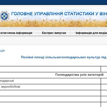
татистична інформація
Експрес випуски
Інформація для медіа
ція
Посівні площі сільськогосподарських культур під
Господарства усіх категорій
подарські
 зернобобові