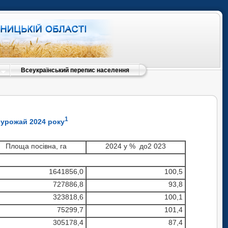
Всеукраїнський перепис населення
1
 урожай 2024 року
Площа посівна, га
2024 у % до2 023
1641856,0
100,5
727886,8
93,8
323818,6
100,1
75299,7
101,4
305178,4
87,4