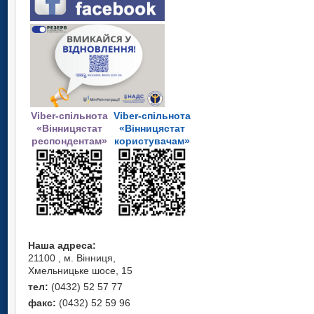
Viber-спільнота
Viber-спільнота
«Вінницястат
«Вінницястат
респондентам»
користувачам»
Наша адреса:
21100 , м. Вінниця,
Хмельницьке шосе, 15
тел:
(0432) 52 57 77
факс:
(0432) 52 59 96