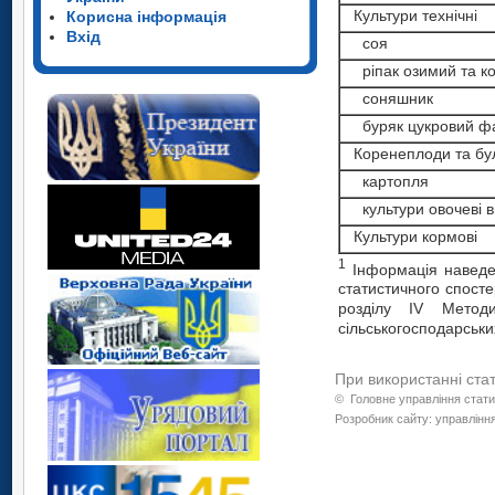
Культури технічні
Корисна інформація
Вхід
соя
ріпак озимий та кол
соняшник
буряк цукровий ф
Коренеплоди та буль
картопля
культури овочеві ві
Культури кормові
1
Інформація наведе
статистичного спосте
розділу ІV Методи
сільськогосподарських
При використанні ста
©
Головне управління стати
Розробник сайту: управління