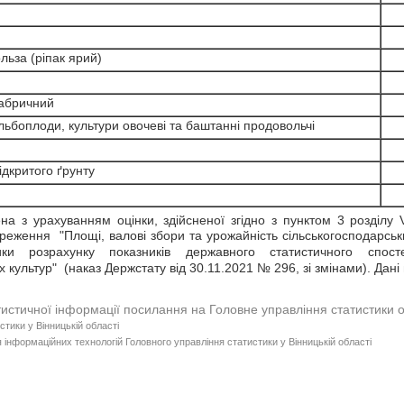
ьза (ріпак ярий)
абричний
боплоди, культури овочеві та баштанні продовольчі
дкритого ґрунту
на з урахуванням оцінки, здійсненої згідно з пунктом 3 розділу
реження "Площі, валові збори та урожайність сільськогосподарськи
ки розрахунку показників державного статистичного спос
 культур" (наказ Держстату від 30.11.2021 № 296, зі змінами). Дані
тистичної інформації посилання на Головне управління статистики 
стики у Вінницькій області
 інформаційних технологій Головного управління статистики у Вінницькій області