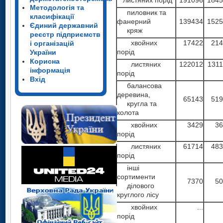
Методологія та
пиловник та
класифікації
фанерний
139434
1525
Єдиний державний
кряж
реєстр підприємств
хвойних
17422
214
і організацій
порід
України
Корисна
листяних
122012
131
інформація
порід
Вхід
балансова
деревина,
65143
519
кругла та
колота
хвойних
3429
36
порід
листяних
61714
483
порід
інші
сортименти
7370
50
ділового
круглого лісу
хвойних
...
порід