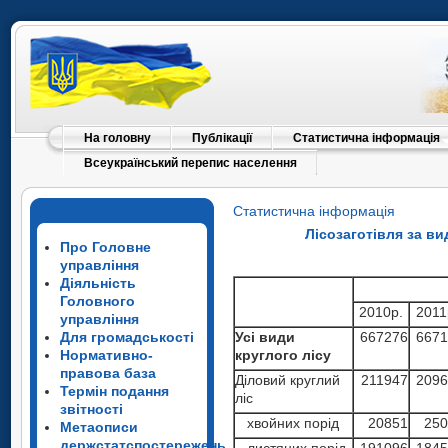
На головну
Публікації
Статистична інформація
Всеукраїнський перепис населення
Статистична інформація
Лісозаготівля за ви
Про Головне
управління
Діяльність
Головного
2010р.
2011
управління
Усі види
667276
6671
Для громадськості
круглого лісу
Нормативно-
правова база
Діловий круглий
211947
2096
Термін подання
ліс
звітності
хвойних порід
20851
250
Метаописи
держстатспостережень
листяних порід
191096
1845