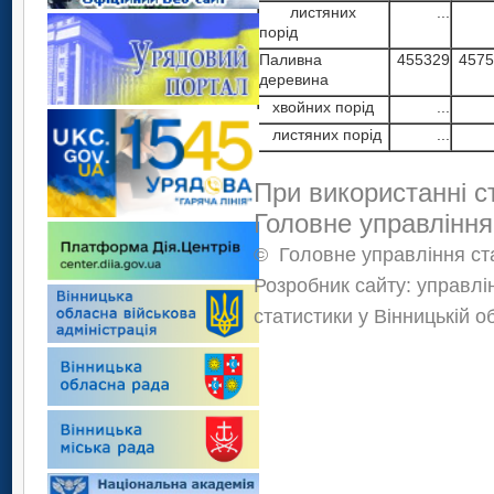
листяних
...
порід
Паливна
455329
4575
деревина
хвойних порід
...
листяних порід
...
При використанні с
Головне управління
©
Головне управління ста
Розробник сайту: управлі
статистики у Вінницькій о