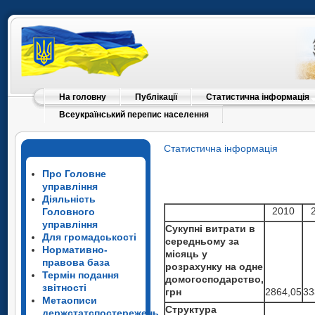
На головну
Публікації
Статистична інформація
Всеукраїнський перепис населення
Статистична інформація
Про Головне
управління
Діяльність
2010
Головного
управління
Сукупні витрати в
Для громадськості
середньому за
Нормативно-
місяць у
правова база
розрахунку на одне
Термін подання
домогосподарство,
звітності
грн
2864,05
33
Метаописи
Структура
держстатспостережень