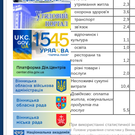
утримання житла
2,3
охорона здоров'я
3,6
транспорт
2,9
зв'язок
2,4
відпочинок і
культура
1,1
освіта
1,0
ресторани та
готелі
1,2
різні товари і
послуги
2,0
Неспоживчі сукупні
витрати
10,4
Довідково: оплата
житла, комунальних
продуктів та
послуг
5,5
При використанні статистичної і
©
Головне управління статистики у Вінниц