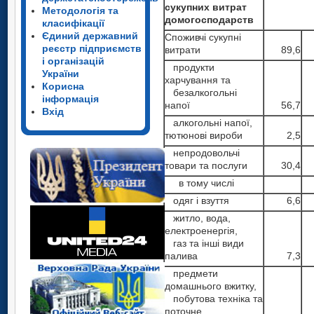
сукупних витрат
Методологія та
домогосподарств
класифікації
Єдиний державний
Споживчі сукупні
реєстр підприємств
витрати
89,6
і організацій
продукти
України
харчування та
Корисна
безалкогольні
інформація
напої
56,7
Вхід
алкогольні напої,
тютюнові вироби
2,5
непродовольчі
товари та послуги
30,4
в тому числі
одяг і взуття
6,6
житло, вода,
електроенергія,
газ та інші види
палива
7,3
предмети
домашнього вжитку,
побутова техніка та
поточне