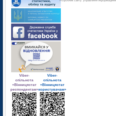
Розробник сайту: управління інформаційних
Viber-
Viber-
спільнота
спільнота
«Вінницястат
«Вінницястат
респондентам»
користувачам»