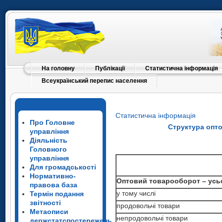
На головну
Публікації
Статистична інформація
Всеукраїнський перепис населення
Статистична інформація
Про Головне
Структура опто
управління
Діяльність
Головного
управління
Для громадськості
Нормативно-
Оптовий товарооборот – ус
правова база
Оптовий товарооборот – ус
у тому числі
Термін подання
Оптовий товарооборот – ус
у тому числі
звітності
продовольчі товари
у тому числі
Метаописи
продовольчі товари
непродовольчі товари
держстатспостережень