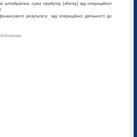
к алгебраїчна сума прибутку (збитку) від операційної
).
інансового результату від операційної діяльності до
обов'язкове