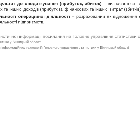
ультат до оподаткування (прибуток, збиток)
– визначається я
х та інших доходів (прибутків), фінансових та інших витрат (збитків
льності операційної діяльності
– розрахований як відношення ф
яльності підприємств.
тистичної інформації посилання на Головне управління статистики 
стики у Вінницькій області
 інформаційних технологій Головного управління статистики у Вінницькій області