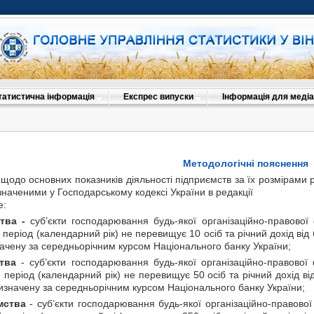
татистична інформація
Експрес випуски
Інформація для медіа
Методологічні пояснення
 щодо основних показників діяльності підприємств за їх розмірами 
значеними у Господарському кодексі України в редакції
е:
ства -
суб’єкти господарювання будь-якої організаційно-правової
й період (календарний рік) не перевищує 10 осіб та річний дохід від
ачену за середньорічним курсом Національного банку України;
тва
- суб’єкти господарювання будь-якої організаційно-правової
ий період (календарний рік) не перевищує 50 осіб та річний дохід ві
изначену за середньорічним курсом Національного банку України;
мства
- суб’єкти господарювання будь-якої організаційно-правово