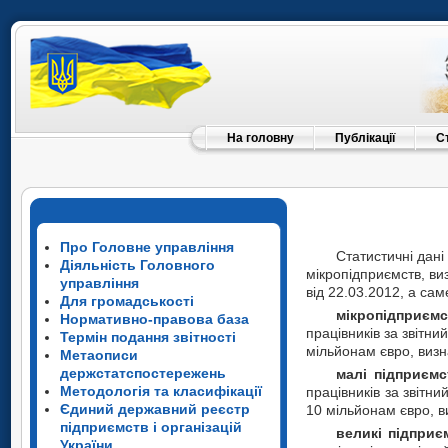
На головну
Публікації
С
Про Головне управління
Статистичні дані
Діяльність Головного
мікропідприємств, ви
управління
від 22.03.2012, а сам
Для громадськості
мікропідприєм
Нормативно-правова база
працівників за звітни
Термін подання звітності
мільйонам євро, визн
Метаописи
держстатспостережень
малі підприємс
Методологія та класифікації
працівників за звітн
Єдиний державний реєстр
10 мільйонам євро, в
підприємств і організацій
великі підприє
України