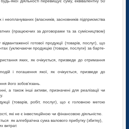
д будь-якої діяльності перевищує суму, еквівалентну 50
 не­опла­чу­ва­них (вла­с­ни­ків, за­сно­в­ни­ків під­приєм­с­т­ва
­них (пра­цю­ю­чих за дого­во­ра­ми та за су­мі­с­ни­ц­т­вом)
 відва­н­та­же­ної го­то­вої про­ду­к­ції (товарів, послуг), що
н­тах (уклю­ча­ю­чи про­ду­к­цію (товари, по­слу­ги) за ба­р­те­
ристання яких, як очікується, призведе до отримання
одій і погашення якої, як очікується, призведе до
ння його зобов’язань.
ні, а також інші активи, призначені для реалізації чи
у.
укції (товарів, робіт, послуг), що є головною метою
ості, які не є інвестиційною чи фінансовою діяльністю.
ться як алгебраїчна сума валового прибутку (збитку),
х витрат.