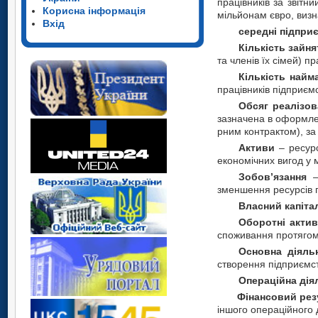
працівників за звітн
Корисна інформація
мільйонам євро, визн
Вхід
середні підпри
Кі­ль­кість за­йня
та чле­нів їх сімей) пра­ц
Кі­ль­кість на­й­м
пра­ців­ни­ків під­при­єм­с
Об­сяг ре­а­лі­зо­
зазна­че­на в офо­р­м­ле
р­ним ко­н­т­ра­к­том)
Активи
– ресурс
економічних вигод у 
Зобов’язання
– 
зменшення ресурсів п
Власний капіта
Оборотні акти
споживання протягом 
О
сновна
діяльн
створення підприємст
Операційна дія
Фінансовий результ
іншого операційного д