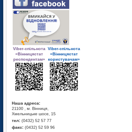
Viber-спільнота
Viber-спільнота
«Вінницястат
«Вінницястат
респондентам»
користувачам»
Наша адреса:
21100 , м. Вінниця,
Хмельницьке шосе, 15
тел:
(0432) 52 57 77
факс:
(0432) 52 59 96