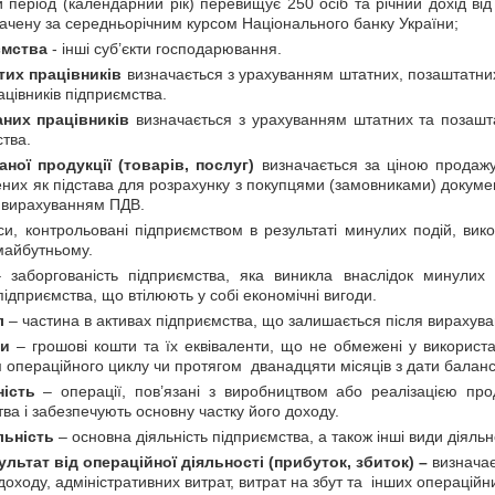
ий період (календарний рік) перевищує 250 осіб та річний дохід ві
ачену за середньорічним курсом Національного банку України;
ємства
- інші суб’єкти господарювання.
­тих пра­ців­ни­ків
визна­ча­єть­ся з ура­ху­ван­ням шта­т­них, позашта­т­них і
ів­ни­ків під­при­єм­с­т­ва.
а­них пра­ців­ни­ків
визна­ча­єть­ся з ура­ху­ван­ням шта­т­них та позашта­т
­т­ва.
ва­ної про­ду­к­ції (товарів, по­слуг)
ви­зна­ча­єть­ся за ці­ною про­да­жу
­них як під­ста­ва для розра­ху­н­ку з по­ку­п­ця­ми (за­мов­ни­ка­ми) доку­ме­
, за вирахуванням ПДВ.
и, контрольовані підприємством в результаті минулих подій, вико
майбутньому.
заборгованість підприємства, яка виникла внаслідок минулих п
ідприємства, що втілюють у собі економічні вигоди.
л
– частина в активах підприємства, що залишається після вирахува
ви
– грошові кошти та їх еквіваленти, що не обмежені у використан
операційного циклу чи протягом дванадцяти місяців з дати баланс
ість
– операції, пов’язані з виробництвом або реалізацією прод
ва і забезпечують основну частку його доходу.
льність
– основна діяльність підприємства, а також інші види діяльн
ат від операційної діяльності (прибуток, збиток) –
визначає
оходу, адміністративних витрат, витрат на збут та інших операційни