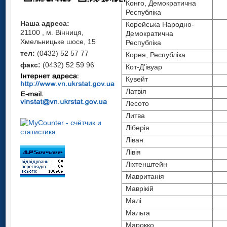
Iспанiя
Конго
Єгипет
Конго, Демократична
Республіка
Iталiя
Конго, Демократична
Ємен
Наша адреса:
Республіка
Корейська Народно-
Йорданiя
Зiмбабве
21100 , м. Вінниця,
Демократична
Корейська Народно-
Казахстан
Iзраїль
Хмельницьке шосе, 15
Республіка
Демократична Республіка
Камерун
тел:
(0432) 52 57 77
Iндiя
Корея, Республіка
Корея, Республіка
Канада
факс:
(0432) 52 59 96
Iрак
Кот-Д’івуар
Кот-Д’івуар
Кенiя
Iран, Iсламська Республiка
Кувейт
Кувейт
Китай
Латвія
Ірландія
Латвія
Кiпр
Лесото
Iспанiя
Лесото
Колумбія
Литва
Iталiя
Литва
Конго
Ліберія
Йорданiя
Ліберія
Ліван
Конго, Демократична
Казахстан
Ліван
Республіка
Лівія
Камерун
Лівія
Корея, Республiка
Ліхтенштейн
Канада
Ліхтенштейн
Кот-Д'iвуар
Мавританія
Кенiя
Мавританія
Кувейт
Маврікій
Китай
Маврікій
Латвія
Малі
Кiпр
Малі
Литва
Мальта
Конго
Мальта
Марокко
Лiван