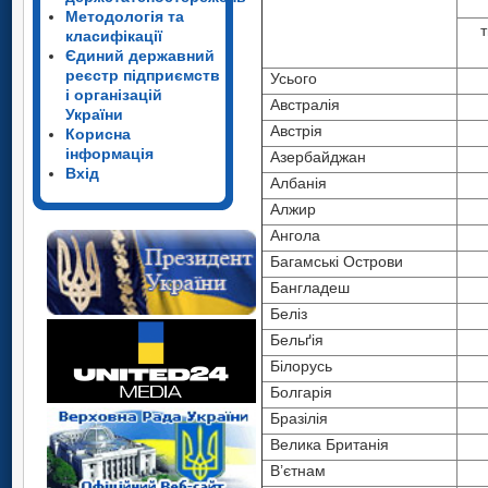
Методологія та
ти
т
класифікації
Єдиний державний
Усього
реєстр підприємств
Усього
і організацій
Австралія
Австралія
України
Австрія
Австрія
Корисна
Азербайджан
інформація
Азербайджан
Вхід
Албанія
Албанія
Алжир
Алжир
Ангола
Ангола
Багамські Острови
Багамські Острови
Бангладеш
Бангладеш
Беліз
Беліз
Бельґія
Бельґія
Білорусь
Білорусь
Болгарія
Болгарія
Бразілія
Бразілія
Велика Британія
Велика Британія
В’єтнам
В’єтнам
Усього