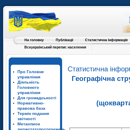
На головну
Публікації
Статистична інформація
Всеукраїнський перепис населення
Статистична інфор
Про Головне
управління
Географічна стр
Діяльність
Головного
управління
Для громадськості
(щокварт
Нормативно-
правова база
Термін подання
звітності
Метаописи
держстатспостережень