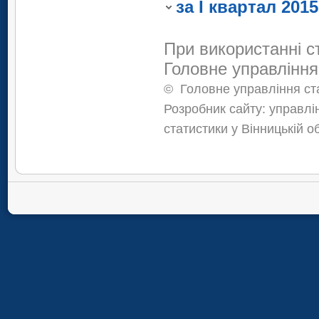
Ямайка
за І квартал 201
При використанні с
Головне управління
©
Головне управління ста
Розробник сайту: управлі
статистики у Вінницькій о