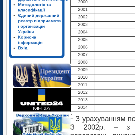
2000
Методологія та
2001
класифікації
Єдиний державний
2002
реєстр підприємств
2003
і організацій
України
2004
Корисна
2005
інформація
2006
Вхід
2007
2008
2009
2010
2011
2012
2013
2014
1
З урахуванням пе
З 2002р. – з у