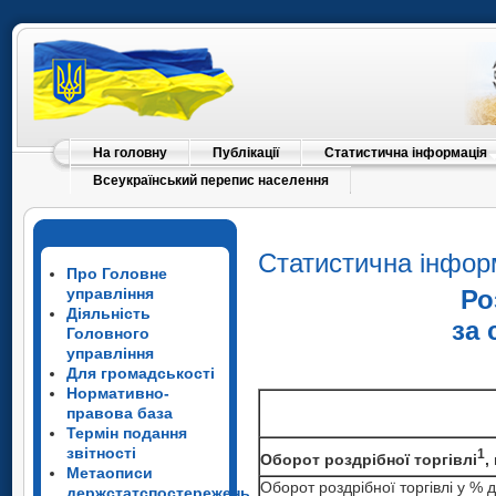
На головну
Публікації
Статистична інформація
Всеукраїнський перепис населення
Статистична інфор
Про Головне
управління
Ро
Діяльність
за 
Головного
управління
Для громадськості
Нормативно-
правова база
Термін подання
звітності
1
Оборот роздрібної торгівлі
,
Метаописи
1
Оборот роздрібної торгівлі
Оборот роздрібної торгівлі
у % д
держстатспостережень