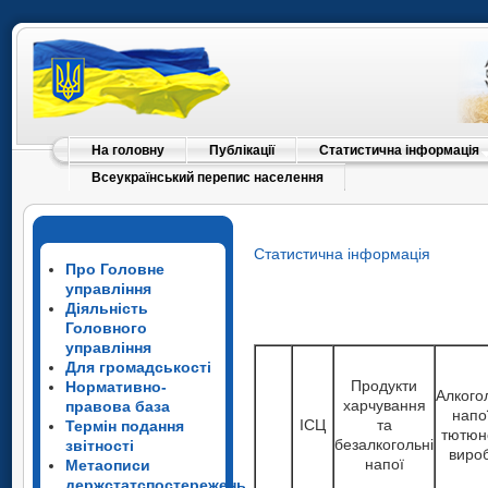
На головну
Публікації
Статистична інформація
Всеукраїнський перепис населення
Статистична інформація
Про Головне
управління
Діяльність
Головного
управління
Для громадськості
Продукти
Нормативно-
Алкого
харчування
правова база
напо
ІСЦ
та
Термін подання
тютюн
безалкогольні
звітності
виро
напої
Метаописи
держстатспостережень