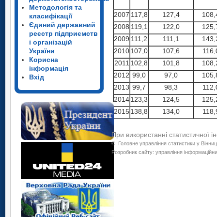
Методологія та
2007
117,8
127,4
108,
класифікації
Єдиний державний
2008
119,1
122,0
125,
реєстр підприємств
2009
111,2
111,1
143,
і організацій
України
2010
107,0
107,6
116,
Корисна
2011
102,8
101,8
108,
інформація
2012
99,0
97,0
105,
Вхід
2013
99,7
98,3
112,
2014
123,3
124,5
125,
2015
138,8
134,0
118,
При використанні статистичної і
©
Головне управління статистики у Вінниц
Розробник сайту: управління інформаційних