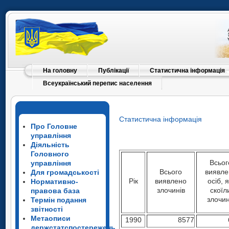
На головну
Публікації
Статистична інформація
Всеукраїнський перепис населення
Статистична інформація
Про Головне
управління
Діяльність
Головного
Всьог
управління
Всього
виявле
Для громадськості
Рік
виявлено
осіб, я
Нормативно-
злочинів
скоїл
правова база
злочи
Термін подання
звітності
Метаописи
1990
8577
держстатспостережень