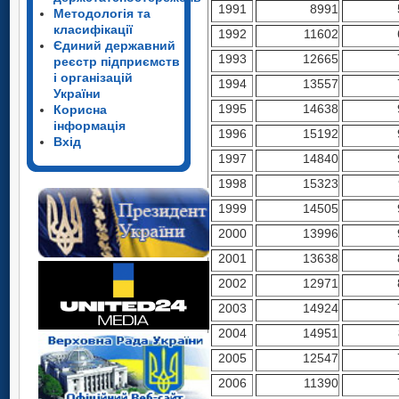
1991
8991
Методологія та
класифікації
1992
11602
Єдиний державний
1993
12665
реєстр підприємств
і організацій
1994
13557
України
1995
14638
Корисна
інформація
1996
15192
Вхід
1997
14840
1998
15323
1999
14505
2000
13996
2001
13638
2002
12971
2003
14924
2004
14951
2005
12547
2006
11390