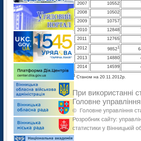
2007
10552
2008
10502
2009
10757
2010
12848
2011
12765
1
2012
9852
6
2013
14880
2014
14599
1
Станом на 20.11.2012р.
При використанні с
Головне управління
©
Головне управління ста
Розробник сайту: управлі
статистики у Вінницькій о