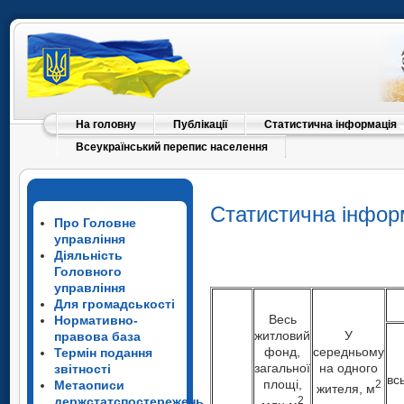
На головну
Публікації
Статистична інформація
Всеукраїнський перепис населення
Статистична інфор
Про Головне
управління
Діяльність
Головного
управління
Для громадськості
Весь
Нормативно-
житловий
У
правова база
фонд,
середньому
Термін подання
загальної
на одного
звітності
вс
площі,
Метаописи
2
жителя, м
держстатспостережень
2