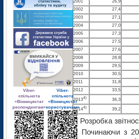
2001
26,9
2002
27,4
2003
27,1
2004
27,0
2005
27,3
2006
27,5
2007
27,6
2008
28,8
2009
29,5
2010
30,5
2011
31,8
2012
33,5
Viber-
Viber-
спільнота
спільнота
4)
2013
36,3
«Вінницястат
«Вінницястат
респондентам»
користувачам»
4)
2014
39,2
1)
Розробка звітност
2)
Починаючи з 200