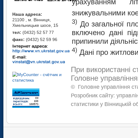
урахуванням лі
знижувальними кое
Наша адреса:
21100 , м. Вінниця,
3)
До загальної пло
Хмельницьке шосе, 15
включено дані під
тел:
(0432) 52 57 77
припинили діяльніс
факс:
(0432) 52 59 96
4)
Дані про житлови
При використанні с
Головне управління
©
Головне управління ста
Розробник сайту: управлі
статистики у Вінницькій о