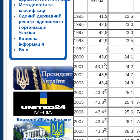
млн.м
Методологія та
класифікації
Єдиний державний
1995
41,9
22,5
реєстр підприємств
1996
42,5
23,0
і організацій
1997
42,8
23,3
України
Корисна
1998
42,9
23,5
інформація
19991
х
х
Вхід
2000
43,0
24,1
2
43,1
)
2001
24,2
2002
43,5
24,7
2003
43,4
24,9
3)
43,3
2004
25,1
3)
43,3
7
2005
25,4
3)
43,4
7
2006
25,6
3)
43,4
7
2007
26,1
3)
43,8
7
2008
26,3
3)