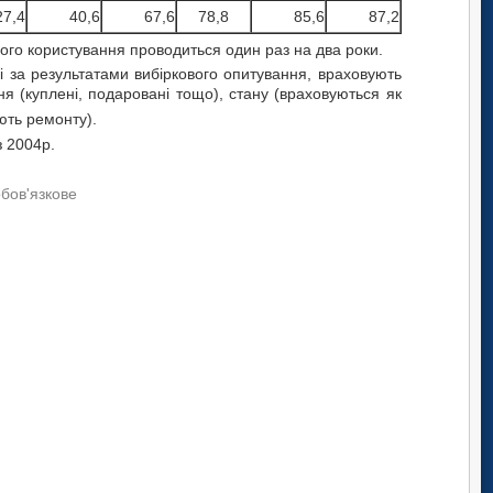
27,4
40,6
67,6
78,8
85,6
87,2
ого користування проводиться один раз на два роки.
і за результатами вибіркового опитування, враховують
я (куплені, подаровані тощо), стану (враховуються як
ють ремонту).
 2004р.
обов'язкове