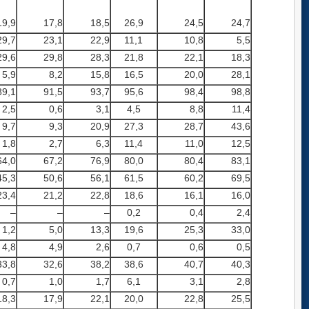
19,9
17,8
18,5
26,9
24,5
24,7
29,7
23,1
22,9
11,1
10,8
5,5
29,6
29,8
28,3
21,8
22,1
18,3
5,9
8,2
15,8
16,5
20,0
28,1
89,1
91,5
93,7
95,6
98,4
98,8
2,5
0,6
3,1
4,5
8,8
11,4
9,7
9,3
20,9
27,3
28,7
43,6
1,8
2,7
6,3
11,4
11,0
12,5
64,0
67,2
76,9
80,0
80,4
83,1
45,3
50,6
56,1
61,5
60,2
69,5
23,4
21,2
22,8
18,6
16,1
16,0
–
–
–
0,2
0,4
2,4
1,2
5,0
13,3
19,6
25,3
33,0
4,8
4,9
2,6
0,7
0,6
0,5
33,8
32,6
38,2
38,6
40,7
40,3
0,7
1,0
1,7
6,1
3,1
2,8
18,3
17,9
22,1
20,0
22,8
25,5