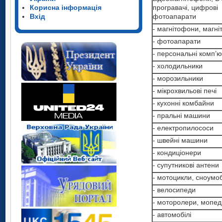
програвачі, цифрові
Корисна інформація
фотоапарати
Вхід
- магнітофони, магні
- фотоапарати
- персональні комп’
- холодильники
- морозильники
- мікрохвильові печі
- кухонні комбайни
- пральні машини
- електропилососи
- швейні машини
- кондиціонери
- супутникові антени
- мотоцикли, сноумоб
- велосипеди
- моторолери, мопед
- автомобілі