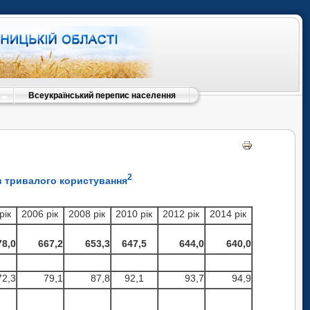
Всеукраїнський перепис населення
2
в тривалого користування
рік
2006 рік
2008 рік
2010 рік
2012 рік
2014 рік
78,0
667,2
653,3
647,5
644,0
640,0
72,3
79,1
87,8
92,1
93,7
94,9