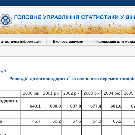
татистична інформація
Експрес випуски
Інформація для медіа
ція
1
Розподіл домогосподарств
за наявністю окремих товарі
2000 рік
2001 рік
2002 рік
2003 рік
2004 рік
2005 
одарств,
643,1
638,8
637,8
677,4
681,6
6
і
46,7
50,2
57,6
54,3
65,2
VD-