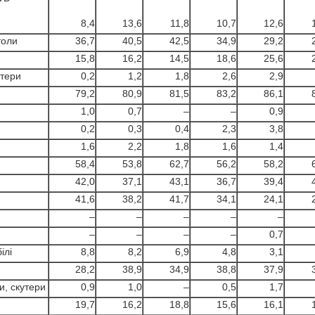
8,4
13,6
11,8
10,7
12,6
толи
36,7
40,5
42,5
34,9
29,2
15,8
16,2
14,5
18,6
25,6
ютери
0,2
1,2
1,8
2,6
2,9
79,2
80,9
81,5
83,2
86,1
1,0
0,7
–
–
0,9
0,2
0,3
0,4
2,3
3,8
1,6
2,2
1,8
1,6
1,4
58,4
53,8
62,7
56,2
58,2
42,0
37,1
43,1
36,7
39,4
41,6
38,2
41,7
34,1
24,1
–
–
–
–
–
–
–
–
–
0,7
ілі
8,8
8,2
6,9
4,8
3,1
28,2
38,9
34,9
38,8
37,9
и, скутери
0,9
1,0
–
0,5
1,7
19,7
16,2
18,8
15,6
16,1