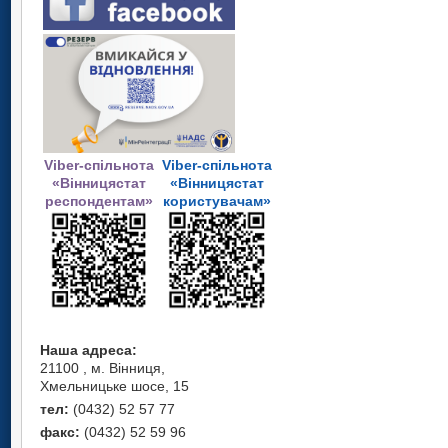
Viber-спільнота
Viber-спільнота
«Вінницястат
«Вінницястат
респондентам»
користувачам»
Наша адреса:
21100 , м. Вінниця,
Хмельницьке шосе, 15
тел:
(0432) 52 57 77
факс:
(0432) 52 59 96