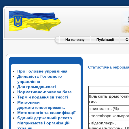
На головну
Публікації
С
Статистична інформа
Про Головне управління
Діяльність Головного
управління
Для громадськості
Нормативно-правова база
Кількість домогосп
Термін подання звітності
тис.
Метаописи
держстатспостережень
з них мають (%):
Методологія та класифікації
- телевізори кольоров
Єдиний державний реєстр
- відеоплеєри,
підприємств і організацій
відеомагнітофони, D
України