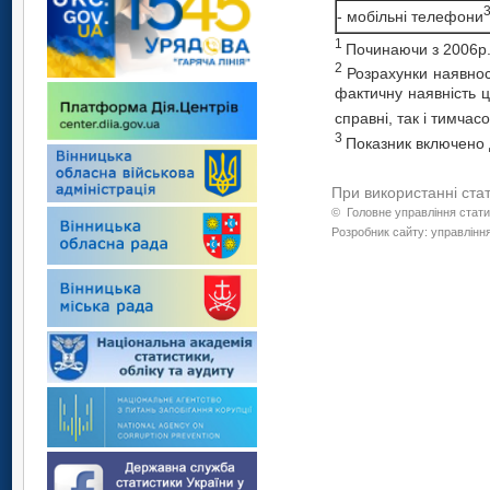
- мобільні телефони
1
Починаючи з 2006р.
2
Розрахунки наявнос
фактичну наявність ц
справні, так і тимча
3
Показник включено 
При використанні ста
©
Головне управління стати
Розробник сайту: управління