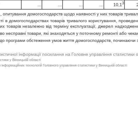
3
3
10,1
…
…
…
…
, опитування домогосподарств щодо наявності у них товарів тривал
ті в домогосподарствах товарів тривалого користування, проведен
их товарів незалежно від терміну експлуатації, джерел надходженн
сово несправні товари, які знаходяться у поточному ремонті або чека
до програми обстеження умов життя домогосподарств, починаючи з
тистичної інформації посилання на Головне управління статистики 
стики у Вінницькій області
 інформаційних технологій Головного управління статистики у Вінницькій області