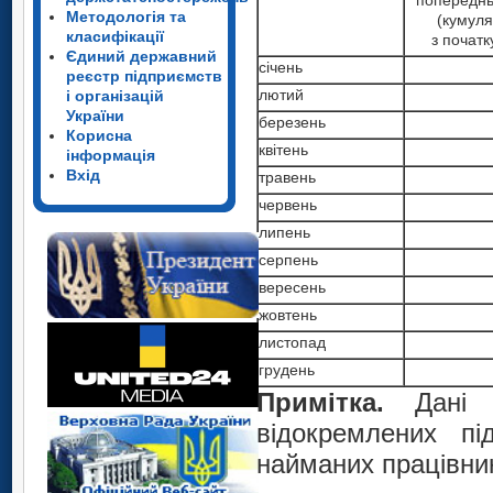
попереднь
Методологія та
(кумуля
класифікації
з початк
Єдиний державний
січень
реєстр підприємств
лютий
і організацій
України
березень
Корисна
квітень
інформація
Вхід
травень
червень
липень
серпень
вересень
жовтень
листопад
грудень
Примітка.
Дані н
відокремлених пі
найманих працівникі