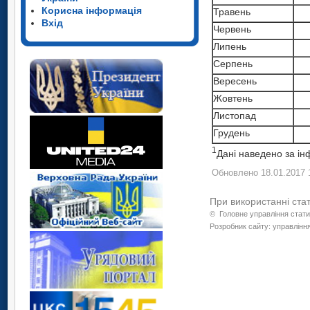
Корисна інформація
Травень
Вхід
Червень
Липень
Серпень
Вересень
Жовтень
Листопад
Грудень
1
Дані наведено за ін
Обновлено 18.01.2017 
При використанні ста
©
Головне управління стати
Розробник сайту: управління