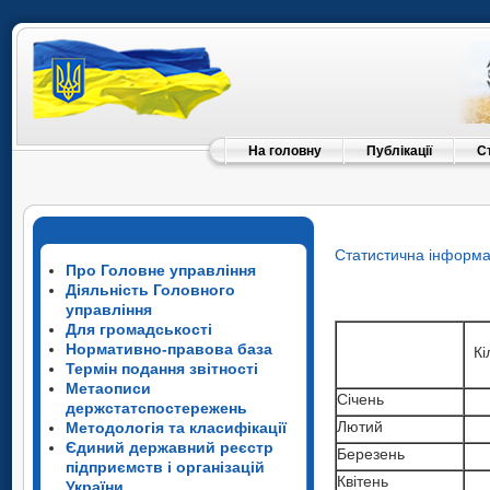
На головну
Публікації
С
Статистична інформа
Про Головне управління
Діяльність Головного
управління
Для громадськості
Нормативно-правова база
Кі
Термін подання звітності
Метаописи
Січень
держстатспостережень
Лютий
Методологія та класифікації
Єдиний державний реєстр
Березень
підприємств і організацій
Квітень
України