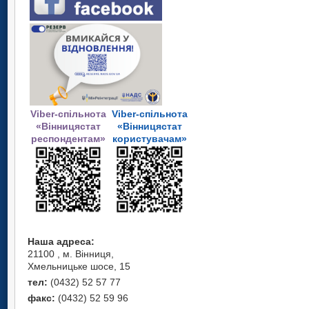
Viber-спільнота
Viber-спільнота
«Вінницястат
«Вінницястат
респондентам»
користувачам»
Наша адреса:
21100 , м. Вінниця,
Хмельницьке шосе, 15
тел:
(0432) 52 57 77
факс:
(0432) 52 59 96