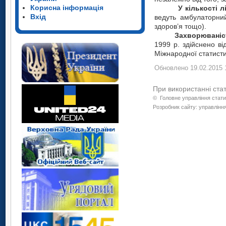
Корисна інформація
У
кількості 
Вхід
ведуть амбулаторний 
здоров’я тощо).
Захворюваніс
1999 р. здійснено ві
Міжнародної статисти
Обновлено 19.02.2015 
При використанні ста
©
Головне управління стати
Розробник сайту: управління