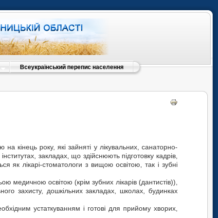
Всеукраїнський перепис населення
на кінець року, які зайняті у лікувальних, санаторно-
 інститутах, закладах, що здійснюють підготовку кадрів,
я як лікарі-стоматологи з вищою освітою, так і зубні
ою медичною освітою (крім зубних лікарів (дантистів)),
ьного захисту, дошкільних закладах, школах, будинках
еобхідним устаткуванням і готові для прийому хворих,