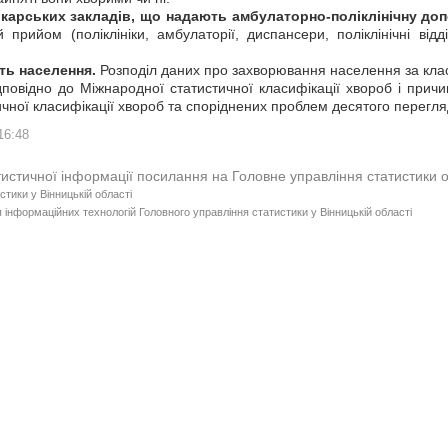
лікарських закладів, що надають амбулаторно-поліклінічну до
прийом (поліклініки, амбулаторії, диспансери, поліклінічні відд
ть населення.
Розподіл даних про захворювання населення за кла
дповідно до Міжнародної статистичної класифікації хвороб і причи
чної класифікації хвороб та споріднених проблем десятого перегля
16:48
тистичної інформації посилання на Головне управління статистики 
стики у Вінницькій області
 інформаційних технологій Головного управління статистики у Вінницькій області