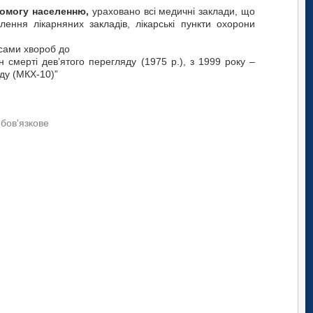
помогу населенню,
ураховано всі медичні заклади, що
ілення лікарняних закладів, лікарські пункти охорони
сами хвороб до
н смерті дев’ятого перегляду (1975 р.), з 1999 року –
ду (МКХ-10)”
обов'язкове