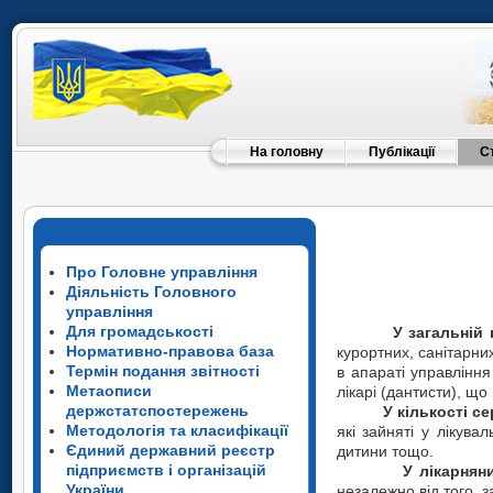
На головну
Публікації
С
Про Головне управління
Діяльність Головного
управління
Для громадськості
У загальній кіл
Нормативно-правова база
курортних, санітарних
Термін подання звітності
в апараті управління
Метаописи
лікарі (дантисти), щ
держстатспостережень
У кількості 
Методологія та класифікації
які зайняті у лікува
Єдиний державний реєстр
дитини тощо.
підприємств і організацій
У лікарнян
України
незалежно від того, з