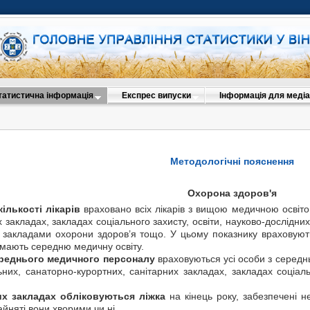
татистична інформація
Експрес випуски
Інформація для медіа
Методологічні пояснення
Охорона здоров'я
ькості лікарів
враховано всіх лікарів з вищою медичною освітою 
 закладах, закладах соціального захисту, освіти, науково-дослідних
 закладами охорони здоров’я тощо. У цьому показнику враховуютьс
о мають середню медичну освіту.
середнього медичного персоналу
враховуються усі особи з середнь
льних, санаторно-курортних, санітарних закладах, закладах соціал
их закладах обліковуються
ліжка
на кінець року, забезпечені н
айняті вони хворими чи ні.