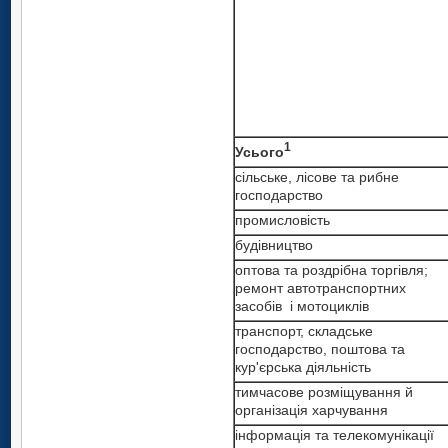
1
Усього
сільське, лісове та рибне
господарство
промисловість
будівництво
оптова та роздрібна торгівля;
ремонт автотранспортних
засобів і мотоциклів
транспорт, складське
господарство, поштова та
кур'єрська діяльність
тимчасове розміщування й
організація харчування
інформація та телекомунікації