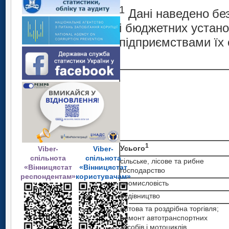
1
Дані наведено
бе
і бюджетних устано
підприємствами їх 
1
Усього
Viber-
Viber-
спільнота
спільнота
сільське, лісове та рибне
«Вінницястат
«Вінницястат
господарство
респондентам»
користувачам»
промисловість
будівництво
оптова та роздрібна торгівля;
ремонт автотранспортних
засобів і мотоциклів