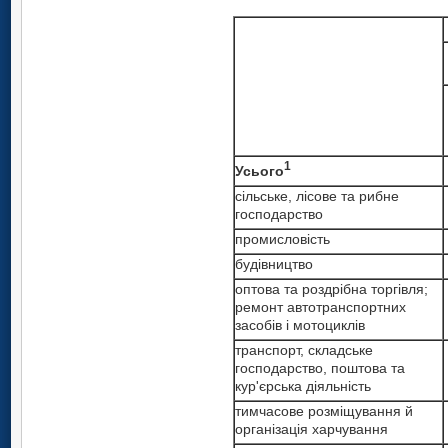
1
Усього
сільське, лісове та рибне
господарство
промисловість
будівництво
оптова та роздрібна торгівля;
ремонт автотранспортних
засобів і мотоциклів
транспорт, складське
господарство, поштова та
кур'єрська діяльність
тимчасове розміщування й
організація харчування