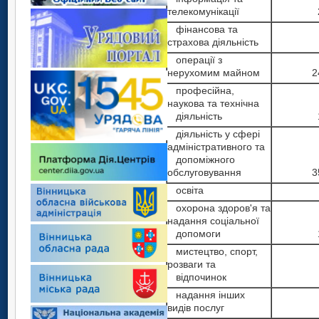
телекомунікації
фінансова та
страхова діяльність
операції з
нерухомим майном
2
професійна,
наукова та технічна
діяльність
діяльність у сфері
адміністративного та
допоміжного
обслуговування
3
освіта
охорона здоров'я та
надання соціальної
допомоги
мистецтво, спорт,
розваги та
відпочинок
надання інших
видів послуг