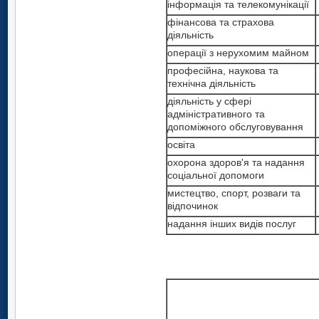
інформація та телекомунікації
фінансова та страхова
діяльність
операції з нерухомим майном
професійна, наукова та
технічна діяльність
діяльність у сфері
адміністративного та
допоміжного обслуговування
освіта
охорона здоров'я та надання
соціальної допомоги
мистецтво, спорт, розваги та
відпочинок
надання інших видів послуг