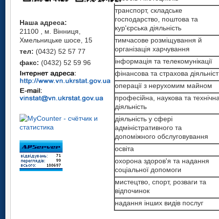
транспорт, складське
господарство, поштова та
Наша адреса:
кур'єрська діяльність
21100 , м. Вінниця,
Хмельницьке шосе, 15
тимчасове розміщування й
організація харчування
тел:
(0432) 52 57 77
інформація та телекомунікації
факс:
(0432) 52 59 96
фінансова та страхова діяльніст
операції з нерухомим майном
професійна, наукова та технічн
діяльність
діяльність у сфері
адміністративного та
допоміжного обслуговування
освіта
охорона здоров'я та надання
соціальної допомоги
мистецтво, спорт, розваги та
відпочинок
надання інших видів послуг