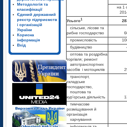
Методологія та
на 1 
класифікації
201
Єдиний державний
реєстр підприємств
1
Усього
28
і організацій
сільське, лісове та
України
рибне господарство
6
Корисна
інформація
промисловість
10
Вхід
будівництво
оптова та роздрібна
торгівля; ремонт
автотранспортних
засобів і мотоциклів
2
транспорт,
складське
господарство,
поштова та
кур'єрська діяльність
1
тимчасове
розміщування й
організація
харчування
інформація та