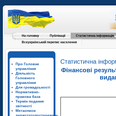
На головну
Публікації
Статистична інформація
Всеукраїнський перепис населення
Статистична інфор
Про Головне
управління
Фінансові резуль
Діяльність
вида
Головного
управління
Для громадськості
Нормативно-
правова база
Термін подання
звітності
Метаописи
держстатспостережень