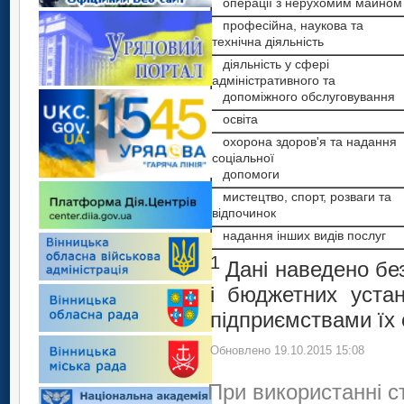
операції з нерухомим майном
професійна, наукова та
технічна діяльність
діяльність у сфері
адміністративного та
допоміжного обслуговування
освіта
охорона здоров'я та надання
соціальної
допомоги
мистецтво, спорт, розваги та
відпочинок
надання інших видів послуг
1
Дані наведено без
і бюджетних устан
підприємствами їх 
Обновлено 19.10.2015 15:08
При використанні с