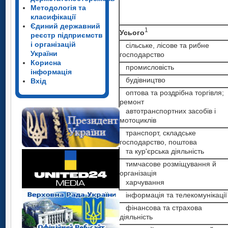
Методологія та
класифікації
Єдиний державний
1
Усього
реєстр підприємств
і організацій
сільське, лісове та рибне
України
господарство
Корисна
промисловість
інформація
будівництво
Вхід
оптова та роздрібна торгівля;
ремонт
автотранспортних засобів і
мотоциклів
транспорт, складське
господарство, поштова
та кур'єрська діяльність
тимчасове розміщування й
організація
харчування
інформація та телекомунікації
фінансова та страхова
діяльність