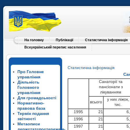
На головну
Публікації
Статистична інформація
Всеукраїнський перепис населення
Статистична інформація
Про Головне
Сан
управління
Санаторії та
Діяльність
пансіонати з
Головного
лікуванням
управління
Для громадськості
у них ліжок,
всього
Нормативно-
тис.
правова база
1995
21
6
Термін подання
звітності
1996
21
5
Метаописи
1997
21
5
держстатспостережень