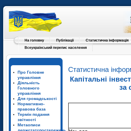
На головну
Публікації
Статистична інформація
Всеукраїнський перепис населення
Статистична інфор
Про Головне
управління
Капітальні інвес
Діяльність
за 
Головного
управління
Для громадськості
Нормативно-
правова база
Термін подання
звітності
Метаописи
держстатспостережень