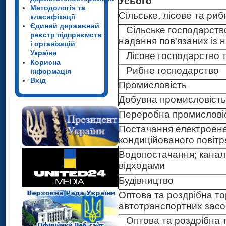
Усього
Методологія та
Сільське, лісове та ри
класифікації
Єдиний державний
Сільське господарство
Усього
реєстр підприємств
надання пов'язаних із 
і організацій
Сільське, лісове та ри
України
Лісове господарство та
Корисна
Сільське господарств
Рибне господарство
Усього
інформація
надання пов'язаних із
Вхід
Промисловість
Сільське, лісове та ри
Лісове господарство т
Добувна промисловість 
Сільське господарств
Рибне господарство
надання пов'язаних із
Переробна промислові
Промисловість
Лісове господарство т
Постачання електроенерг
Добувна промисловість
кондиційованого повітр
Рибне господарство
Переробна промислові
Водопостачання; каналі
Промисловість
Постачання електроенер
відходами
Добувна промисловість
кондиційованого повіт
Будівництво
Переробна промисло
Водопостачання; канал
Оптова та роздрібна то
Усього
Постачання електроенер
відходами
автотранспортних засоб
кондиційованого повіт
Сільське, лісове та рибне г
Будівництво
Оптова та роздрібна т
Водопостачання; канал