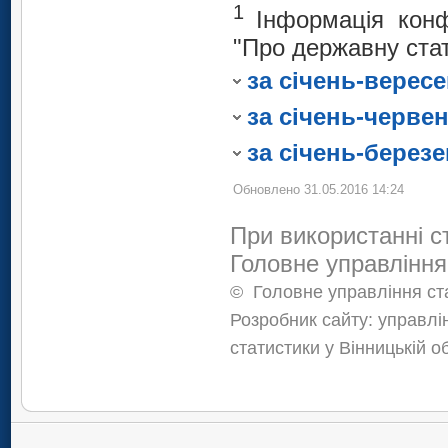
Надання інших видів п
1
Мистецтво, спорт, розваги та
Інформація конф
допомоги
1
Інформація конфі
Надання інших видів послуг
"Про державну стат
Мистецтво, спорт, розв
"Про державну ста
1
Надання інших видів п
за січень-вересе
Інформація конфі
"Про державну ста
1
за січень-червен
Інформація конфі
"Про державну ста
за січень-березе
Обновлено 31.05.2016 14:24
При використанні с
Головне управління
©
Головне управління ста
Розробник сайту: управлі
статистики у Вінницькій о