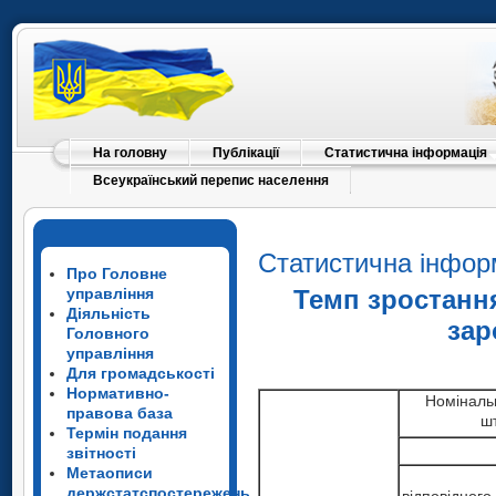
На головну
Публікації
Статистична інформація
Всеукраїнський перепис населення
Статистична інфор
Про Головне
управління
Темп зростанн
Діяльність
зар
Головного
управління
Для громадськості
Нормативно-
Номінальн
правова база
шт
Термін подання
звітності
Метаописи
держстатспостережень