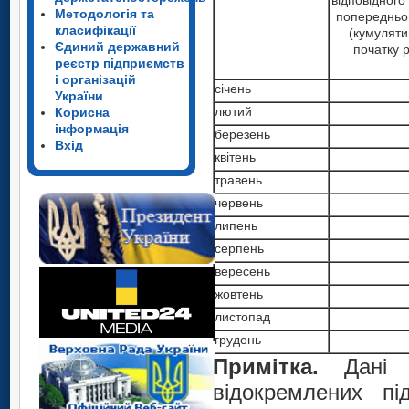
відповідного
Методологія та
попередньо
класифікації
(кумуляти
Єдиний державний
початку р
реєстр підприємств
і організацій
січень
України
лютий
Корисна
інформація
березень
Вхід
квітень
травень
червень
липень
серпень
вересень
жовтень
листопад
грудень
Примітка.
Дані н
відокремлених пі