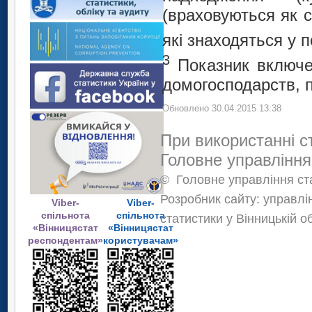
(враховуються як с
які знаходяться у 
3
Показник включ
домогосподарств, 
Обновлено 30.04.2015 13:38
При використанні с
Головне управління
©
Головне управління ста
Розробник сайту: управлі
Viber-
Viber-
спільнота
спільнота
статистики у Вінницькій о
«Вінницястат
«Вінницястат
респондентам»
користувачам»