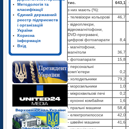
тис.
643,1
Методологія та
класифікації
з них мають (%):
Єдиний державний
- телевізори кольорові
46,7
реєстр підприємств
- відеоплеєри,
і організацій
відеомагнітофони,
України
DVD-програвачі,
Корисна
цифрові фотоапарати
8,4
інформація
Вхід
- магнітофони,
магнітоли
36,7
- фотоапарати
15,8
- персональні
комп’ютери
0,2
- холодильники
79,2
- морозильники
1,0
- мікрохвильові печі
0,2
- кухонні комбайни
1,6
- пральні машини
58,4
- електропилососи
42,0
- швейні машини
41,6