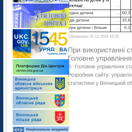
кількістю дітей у їх
складі
…
одна дитина
…
60,3
дві дитини
…
33,6
три дитини і більше
…
6,1
Обновлено 31.12.2015 10:25
При використанні с
Головне управління
©
Головне управління ста
Розробник сайту: управлі
статистики у Вінницькій о