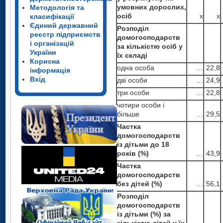
умовних дорослих,
Методологія та
осіб
х
х
класифікації
Єдиний державний
Розподіл
реєстр підприємств
домогосподарств
і організацій
за кількістю осіб у
України
їх складі
Корисна
одна особа
…
22,8
інформація
Вхід
дві особи
…
24,9
три особи
…
22,8
чотири особи і
більше
…
29,5
Частка
домогосподарств
із дітьми до 18
років (%)
…
43,9
Частка
домогосподарств
без дітей (%)
…
56,1
Розподіл
домогосподарств
із дітьми (%) за