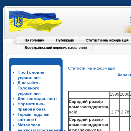
На головну
Публікації
Статистична інформація
Всеукраїнський перепис населення
Статистична інформація
Про Головне
Харак
управління
Діяльність
Головного
управління
1999
2000
Для громадськості
Середній розмір
Нормативно-
домогосподарства,
правова база
осіб
2,77
2,78
Термін подання
Середній розмір
звітності
домогосподарства
Метаописи
у розрахунку на
держстатспостережень