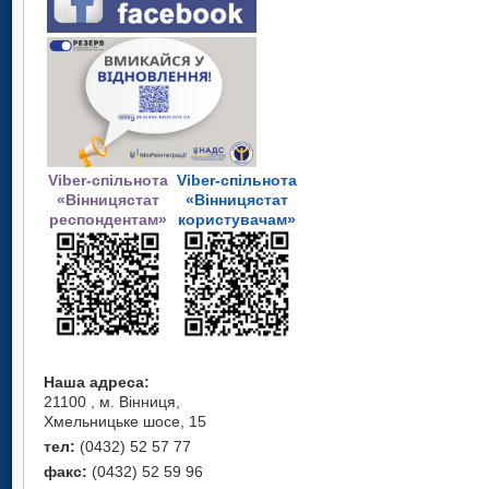
Viber-спільнота
Viber-спільнота
«Вінницястат
«Вінницястат
респондентам»
користувачам»
Наша адреса:
21100 , м. Вінниця,
Хмельницьке шосе, 15
тел:
(0432) 52 57 77
факс:
(0432) 52 59 96