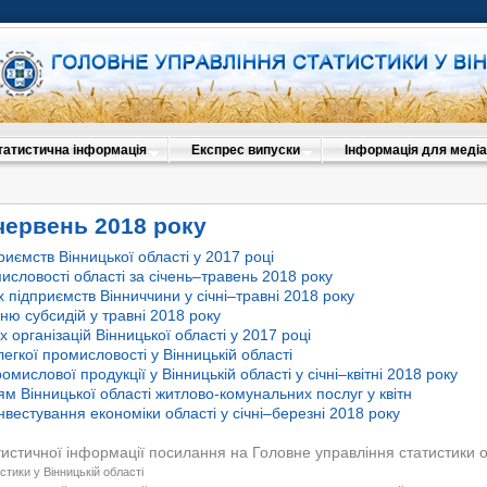
татистична інформація
Експрес випуски
Інформація для медіа
червень 2018 року
риємств Вінницької області у 2017 році
исловості області за січень–травень 2018 року
х підприємств Вінниччини у січні–травні 2018 року
ю субсидій у травні 2018 року
х організацій Вінницької області у 2017 році
егкої промисловості у Вінницькій області
мислової продукції у Вінницькій області у січні–квітні 2018 року
м Вінницької області житлово-комунальних послуг у квітн
нвестування економіки області у січні–березні 2018 року
тистичної інформації посилання на Головне управління статистики 
стики у Вінницькій області