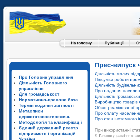
На головну
Публікації
С
Прес-випуск 
Діяльність малих підп
Про Головне управління
Підсумки роботи пром
Діяльність Головного
Діяльність будівельни
управління
Про надання населенн
Для громадськості
Діяльність громадськи
Нормативно-правова база
Виробництво товарів л
Термін подання звітності
Обсяг реалізованої про
Метаописи
Про оплату населення
держстатспостережень
Про стан іноземного і
Методологія та класифікації
Єдиний державний реєстр
При використанні ста
підприємств і організацій
©
Головне управління стати
України