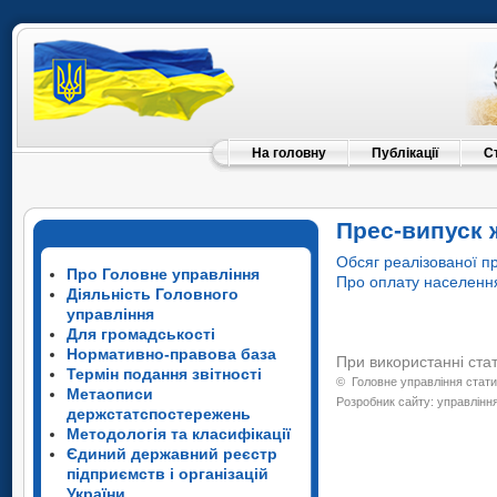
На головну
Публікації
С
Прес-випуск 
Обсяг реалізованої пр
Про Головне управління
Про оплату населення
Діяльність Головного
управління
Для громадськості
Нормативно-правова база
При використанні ста
Термін подання звітності
©
Головне управління стати
Метаописи
Розробник сайту: управління
держстатспостережень
Методологія та класифікації
Єдиний державний реєстр
підприємств і організацій
України