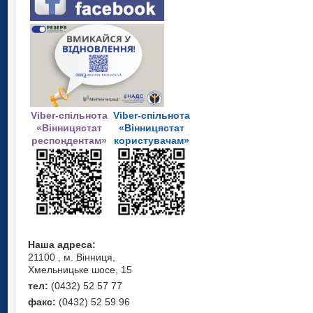
Viber-спільнота
Viber-спільнота
«Вінницястат
«Вінницястат
респондентам»
користувачам»
Наша адреса:
21100 , м. Вінниця,
Хмельницьке шосе, 15
тел:
(0432) 52 57 77
факс:
(0432) 52 59 96