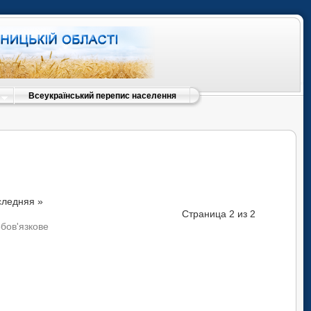
Всеукраїнський перепис населення
следняя
»
Страница 2 из 2
обов'язкове