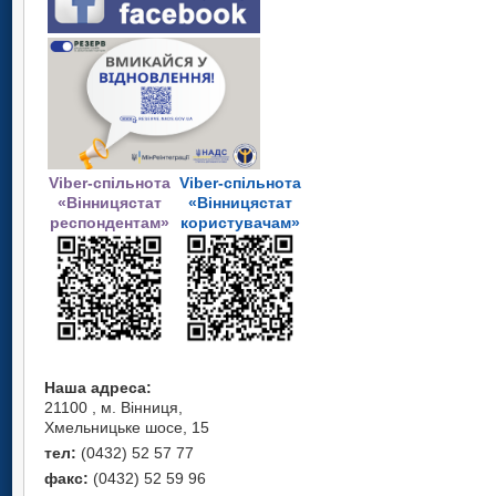
Viber-спільнота
Viber-спільнота
«Вінницястат
«Вінницястат
респондентам»
користувачам»
Наша адреса:
21100 , м. Вінниця,
Хмельницьке шосе, 15
тел:
(0432) 52 57 77
факс:
(0432) 52 59 96