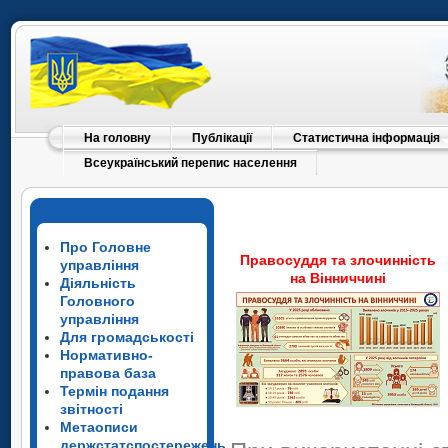
На головну
Публікації
Статистична інформація
Всеукраїнський перепис населення
Про Головне
Правосуддя та злочинність
управління
на Вінниччині
Діяльність
Головного
управління
Для громадськості
Нормативно-
правова база
Термін подання
звітності
Метаописи
держстатспостережень