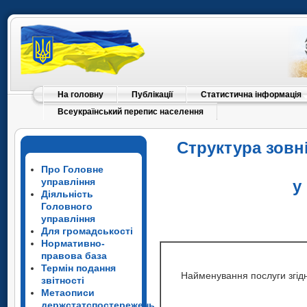
На головну
Публікації
Статистична інформація
Всеукраїнський перепис населення
Структура зовн
Про Головне
управління
у
Діяльність
Головного
управління
Для громадськості
Нормативно-
правова база
Термін подання
Найменування послуги згідн
звітності
Метаописи
держстатспостережень