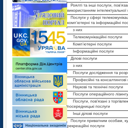
Роялті та інші послуги, пов’язан
використанням інтелектуальної 
Послуги у сфері телекомунікаці
комп’ютерні та інформаційні по
з них
Телекомунікаційні послуги
Комп’ютерні послуги
Інформаційні послуги
Ділові послуги
з них
Послуги дослідження та розр
Професійні та консалтингові 
Наукові та технічні послуги
Послуги операційного лізинг
Послуги, пов'язані з торгівлею
посередницькі послуги
Інші ділові послуги
Послуги приватним особам, кул
рекреаційні послуги