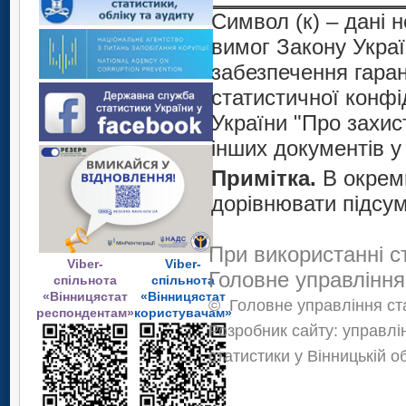
Символ (к) – дані
вимог Закону Украї
забезпечення гаран
статистичної конфі
України "Про захист
інших документів у 
Примітка.
В окрем
дорівнювати підсум
При використанні с
Viber-
Viber-
Головне управління
спільнота
спільнота
«Вінницястат
«Вінницястат
©
Головне управління ста
респондентам»
користувачам»
Розробник сайту: управлі
статистики у Вінницькій о