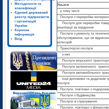
Методологія та
Усього
класифікації
у тому числі
Єдиний державний
реєстр підприємств
Послуги з переробки матеріаль
і організацій
Послуги для переробки товар
України
реалізації за кордоном
Корисна
Послуги з ремонту та технічно
інформація
обслуговування, що не віднесен
Вхід
категорій
Транспортні послуги
з них
Послуги морського транспор
Послуги залізничного трансп
Послуги автомобільного тран
Інші допоміжні та додаткові т
послуги
Послуги, пов’язані з подорож
Послуги з будівництва
Послуги зі страхування
Послуги, пов’язані з фінансов