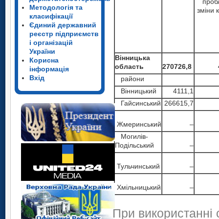
проб
Методологія та
зміни 
класифікації
Єдиний державний
реєстр підприємств
і організацій
України
Вінницька
Корисна
область
270726,8
інформація
Вхід
райони
Вінницький
4111,1
Гайсинський
266615,7
Жмеринський
–
Могилів-
Подільський
–
Тульчинський
–
Хмільницький
–
При використанні 