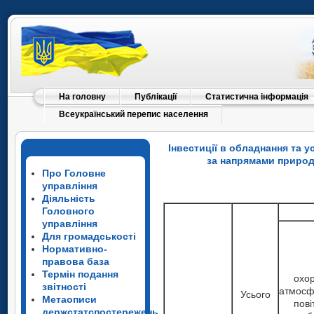
На головну
Публікації
Статистична інформація
Всеукраїнський перепис населення
Інвестиції в обладнання та у
за напрямами природо
Про Головне
управління
Діяльність
Головного
управління
Для громадськості
Нормативно-
правова база
Термін подання
охо
звітності
атмосф
Усього
Метаописи
пові
держстатспостережень