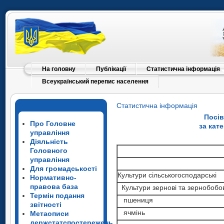
На головну
Публікації
Статистична інформація
Всеукраїнський перепис населення
Статистична інформація
Посів
Про Головне
за кат
управління
Діяльність
Головного
управління
Для громадськості
Культури сільськогосподарські
Нормативно-
правова база
Культури зернові та зернобобов
Термін подання
пшениця
звітності
ячмінь
Метаописи
держстатспостережень