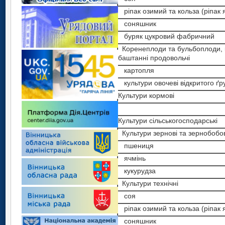
ріпак озимий та кольза (ріпак 
соняшник
буряк цукровий фабричний
Коренеплоди та бульбоплоди, к
баштанні продовольчі
картопля
культури овочеві відкритого ґр
Культури кормові
Культури сільськогосподарські
Культури зернові та зернобобов
пшениця
ячмінь
кукурудза
Культури технічні
соя
ріпак озимий та кольза (ріпак 
соняшник