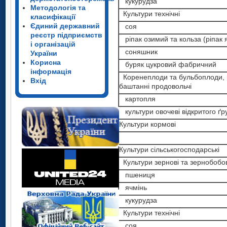
кукурудза
Методологія та
Культури технічні
класифікації
Єдиний державний
соя
реєстр підприємств
ріпак озимий та кольза (ріпак 
і організацій
соняшник
України
Корисна
буряк цукровий фабричний
інформація
Коренеплоди та бульбоплоди, к
Вхід
баштанні продовольчі
картопля
культури овочеві відкритого ґр
Культури кормові
Культури сільськогосподарські
Культури зернові та зернобобов
пшениця
ячмінь
кукурудза
Культури технічні
соя