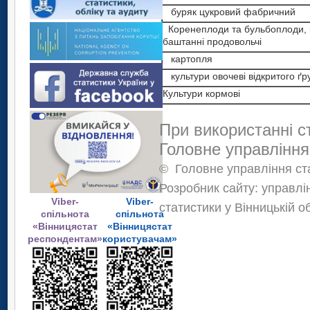
буряк цукровий фабричний
Коренеплоди та бульбоплоди, к
баштанні продовольчі
картопля
культури овочеві відкритого ґр
Культури кормові
При використанні с
Головне управління
©
Головне управління ста
Розробник сайту: управлі
Viber-
Viber-
статистики у Вінницькій о
спільнота
спільнота
«Вінницястат
«Вінницястат
респондентам»
користувачам»